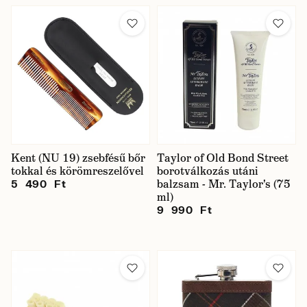
Kent (NU 19) zsebfésű bőr
Taylor of Old Bond Street
tokkal és körömreszelővel
borotválkozás utáni
balzsam - Mr. Taylor's (75
5 490 Ft
ml)
9 990 Ft