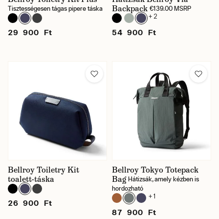
Backpack
Tisztességesen tágas pipere táska
€139.00 MSRP
+ 2
29 900 Ft
54 900 Ft
Bellroy Toiletry Kit
Bellroy Tokyo Totepack
toalett-táska
Bag
Hátizsák, amely kézben is
hordozható
+ 1
26 900 Ft
87 900 Ft