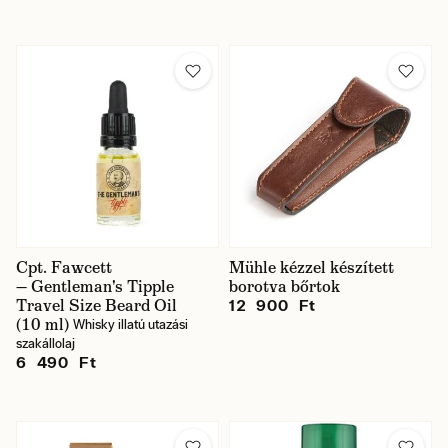
Cpt. Fawcett
Mühle kézzel készített
— Gentleman's Tipple
borotva bőrtok
Travel Size Beard Oil
12 900 Ft
(10 ml)
Whisky illatú utazási
szakállolaj
6 490 Ft