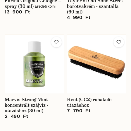
Farina Original Cologne —
Taylor of Old Bond Street
spray (30 ml)
borotvakrém - szantálfa
Eredeti kölni
(60 ml)
13 900 Ft
4 990 Ft
Marvis Strong Mint
Kent (CC2) ruhakefe
koncentrált szájvíz -
utazáshoz
utazáshoz (30 ml)
7 790 Ft
2 490 Ft