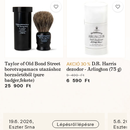
Taylor of Old Bond Street
D.R. Harris
AKCIÓ 30 %
borotvapamacs utazáshoz
dezodor - Arlington (75 g)
borzsörtéből (pure
9 490 Ft
badger,fekete)
6 590 Ft
25 900 Ft
19.6. 2026,
5.6. 20
Lépésről lépésre
Eszter Srna
Eszter 