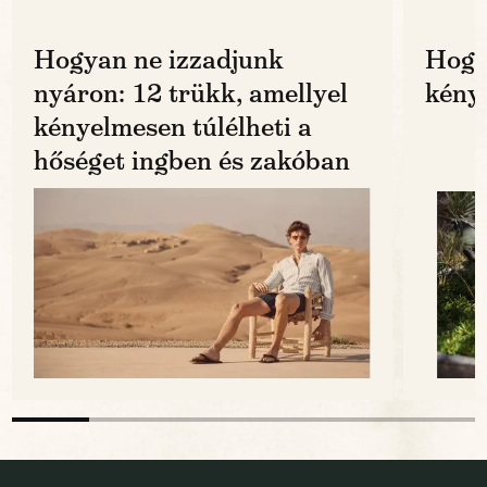
Hogyan ne izzadjunk
Hogy
nyáron: 12 trükk, amellyel
kénye
kényelmesen túlélheti a
hőséget ingben és zakóban