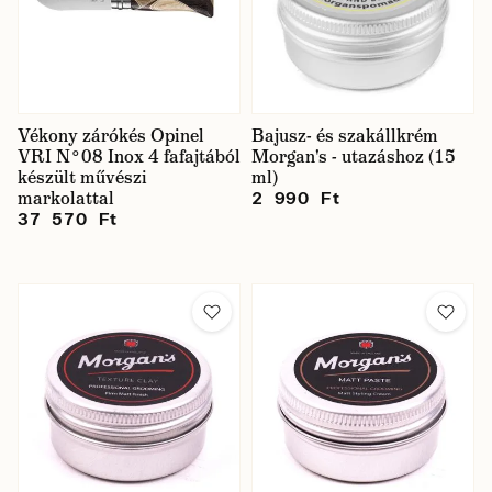
Vékony zárókés Opinel
Bajusz- és szakállkrém
VRI N°08 Inox 4 fafajtából
Morgan's - utazáshoz (15
készült művészi
ml)
markolattal
2 990 Ft
37 570 Ft