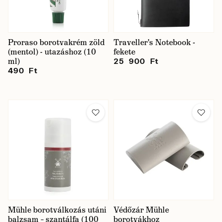
Proraso borotvakrém zöld
Traveller's Notebook -
(mentol) - utazáshoz (10
fekete
ml)
25 900 Ft
490 Ft
Mühle borotválkozás utáni
Védőzár Mühle
balzsam – szantálfa (100
borotvákhoz