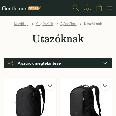
Utazóknak
Kezdőlap
Kiegészítők
Ajándékok
Utazóknak
A szűrők megtekintése
Márka
Szín
Ár