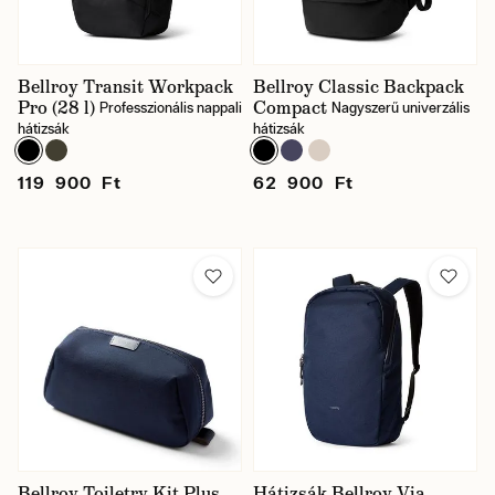
Bellroy Transit Workpack
Bellroy Classic Backpack
Pro (28 l)
Compact
Professzionális nappali
Nagyszerű univerzális
hátizsák
hátizsák
Raktáron
119 900 Ft
62 900 Ft
Bellroy Toiletry Kit Plus
Hátizsák Bellroy Via