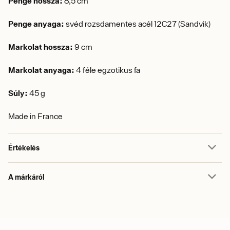
Penge hossza:
8,5 cm
Penge anyaga:
svéd rozsdamentes acél 12C27 (Sandvik)
Markolat hossza:
9 cm
Markolat anyaga:
4 féle egzotikus fa
Súly:
45 g
Made in France
Értékelés
A márkáról