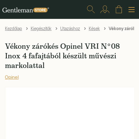
Vékony zárókés 
Kezdőlap
Kiegészítők
Utazáshoz
Kések
Vékony zárókés Opinel VRI N°08
Inox 4 fafajtából készült művészi
markolattal
Opinel