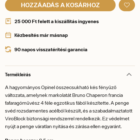
HOZZÁADÁS A KOSÁRHOZ
25 000 Ft felett a kiszállítás ingyenes
Kézbesítés már másnap
90 napos visszatérítési garancia
Termékleírás
A hagyományos Opinel összecsukható kés fényűző
változata, amelynek markolatát Bruno Chaperon francia
fafaragóművész 4 féle egzotikus fából készítette. A penge
svéd rozsdamentes acélból készült, és a szabadalmaztatott
ViroBlock biztonsági rendszerrel rendelkezik. Ez védelmet
nyújt a penge váratlan nyitása és zárása ellen egyaránt.