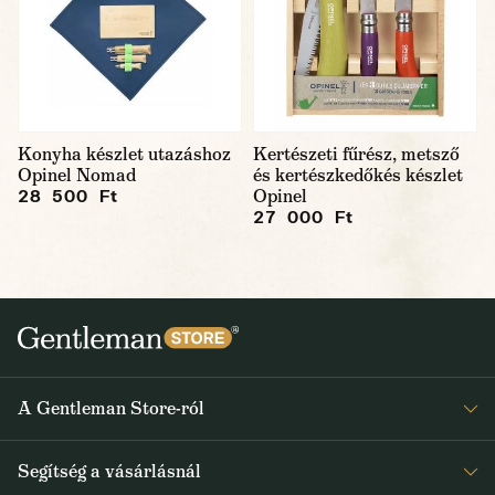
Konyha készlet utazáshoz
Kertészeti fűrész, metsző
Opinel Nomad
és kertészkedőkés készlet
Opinel
28 500 Ft
27 000 Ft
A Gentleman Store-ról
Elismeréseink
Segítség a vásárlásnál
Rólunk