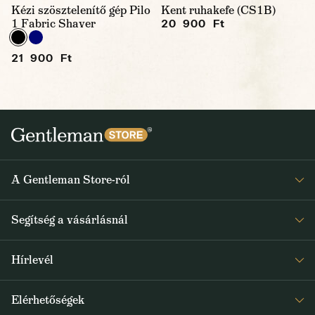
Kézi szösztelenítő gép Pilo
Kent ruhakefe (CS1B)
1 Fabric Shaver
20 900 Ft
21 900 Ft
A Gentleman Store-ról
Elismeréseink
Segítség a vásárlásnál
Rólunk
Gyakran ismételt kérdések
Journal
Hírlevél
Visszaküldés és reklamáció
Kapjon heti 1x értesítést a Gentleman Store új termékeiről és
Általános Szerződési Feltételek
Elérhetőségek
a speciális kínálatokról