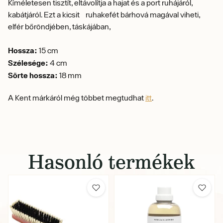
Kíméletesen tisztít, eltávolítja a hajat és a port ruhájáról,
kabátjáról.
Ezt a kicsit ruhakefét bárhová magával viheti,
elfér bőröndjében, táskájában,
Hossza:
15 cm
Szélesége:
4 cm
Sörte hossza:
18 mm
A Kent márkáról még többet megtudhat
itt
.
Hasonló termékek