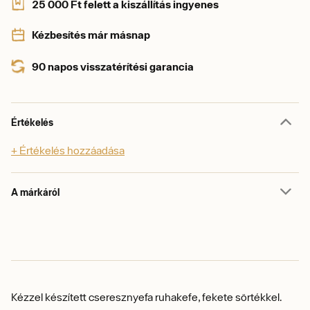
25 000 Ft felett a kiszállítás ingyenes
Kézbesítés már másnap
90 napos visszatérítési garancia
Értékelés
+ Értékelés hozzáadása
A márkáról
Kézzel készített cseresznyefa ruhakefe, f
ekete sörtékkel.