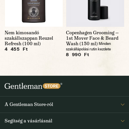
Nem kimosandó
Copenhagen Grooming —
szakállszappan Reuzel
1st Mover Face & Beard
Refresh (100 ml)
Wash (150 ml)
Minden
4 455 Ft
szakállápolási rutin kezdete
8 990 Ft
A Gentleman Store-ról
Elismeréseink
Segítség a vásárlásnál
Rólunk