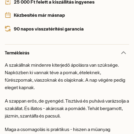
25 000 Ft felett a kiszállítás ingyenes
Kézbesítés már másnap
90 napos visszatérítési garancia
Termékleírás
A szakállnak mindenre kiterjedő ápolásra van szüksége.
Napközben ki vannak téve a pornak, ételeknek,
fűrészpornak, viaszoknak és olajoknak. A nap végére pedig
eleget kapnak.
A szappan erős, de gyengéd. Tisztává és puhává varázsolja a
szakállat. És illatos - akárcsak a pomádé. Tehát bergamott,
jázmin, szantálfa és pacsuli.
Maga a csomagolás is praktikus - hiszen a műanyag