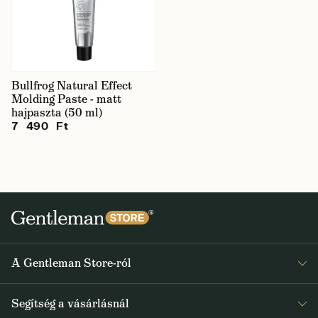
Bullfrog Natural Effect
Molding Paste - matt
hajpaszta (50 ml)
7 490 Ft
A Gentleman Store-ról
Elismeréseink
Segítség a vásárlásnál
Rólunk