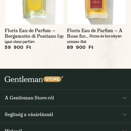
Floris Eau de Parfum —
Floris Eau de Parfum — A
Bergamotto di Positano
Rose for…
Egy
Rózsa és borostyán
igazi olasz parfüm
uniszex illat
59 900 Ft
89 900 Ft
A Gentleman Store-ról
Elismeréseink
Segítség a vásárlásnál
Rólunk
Gyakran ismételt kérdések
Journal