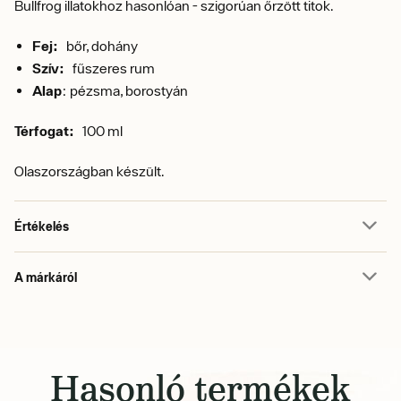
Bullfrog illatokhoz hasonlóan - szigorúan őrzött titok.
Fej:
bőr, dohány
Szív:
fűszeres rum
Alap
: pézsma, borostyán
Térfogat:
100 ml
Olaszországban készült.
Értékelés
A márkáról
Hasonló termékek