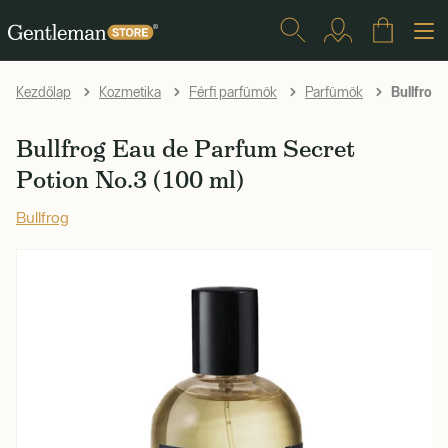
Bullfrog 
Kezdőlap
Kozmetika
Férfi parfümök
Parfümök
Bullfrog Eau de Parfum Secret
Potion No.3 (100 ml)
Bullfrog