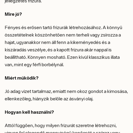
jellegzetes frizura.
Mire jó?
Fényes és erősen tartó frizurák létrehozásához. A könnyű
összetételnek köszönhetően nem terheli vagy zsírozza a
hajat, ugyanakkor nem áll fenn a kikeményedés és a
kiszáradás veszélye, és a kapott frizura akár nappal is
beállítható. Könnyen mosható. Ezen kívül klasszikus illata
van, mint egy férfi borbélynál.
Miért működik?
Jó adag vizet tartalmaz, emiatt nem okoz gondot a kimosása,
ellenkezőleg, hiányzik belőle az ásványi olaj.
Hogyan kell használni?
Attól függően, hogy milyen frizurát szeretne létrehozni,
vigyen fel elegendő mennyiségű kenőcsöt a száraz vagy