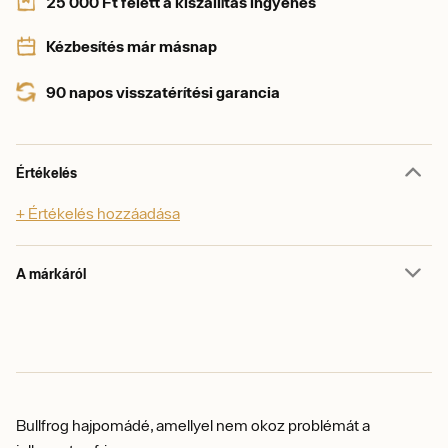
25 000 Ft felett a kiszállítás ingyenes
Kézbesítés már másnap
90 napos visszatérítési garancia
Értékelés
+ Értékelés hozzáadása
A márkáról
Bullfrog hajpomádé, amellyel nem okoz problémát a