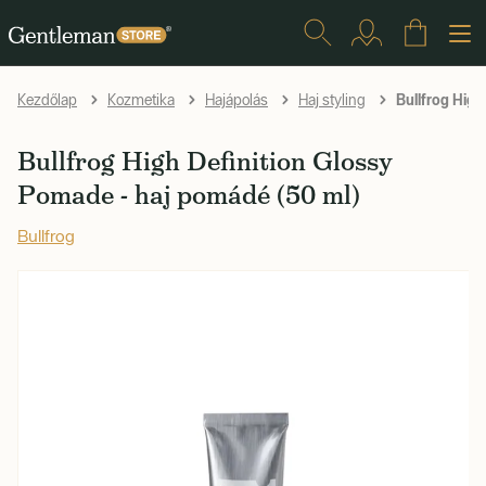
Bullfrog High
Kezdőlap
Kozmetika
Hajápolás
Haj styling
Bullfrog High Definition Glossy
Pomade - haj pomádé (50 ml)
Bullfrog