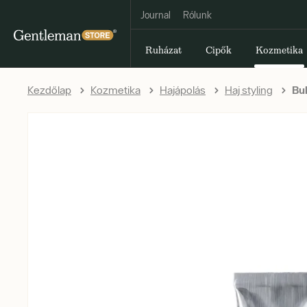
Journal
Rólunk
Ruházat
Cipők
Kozmetika
Kezdőlap
Kozmetika
Hajápolás
Haj styling
Bul