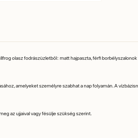
lfrog olasz fodrászüzletből: matt hajpaszta, férfi borbélyszalonok k
zásához, amelyeket személyre szabhat a nap folyamán. A vízbáz
 meg az ujjaival vagy fésülje szükség szerint.