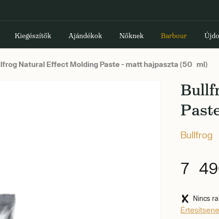
Kiegészítők
Ajándékok
Nőknek
Barbour
Újdo
lfrog Natural Effect Molding Paste - matt hajpaszta (50 ml)
Bullf
Paste
Bullfrog
7 49
Nincs ra
Értesítsen