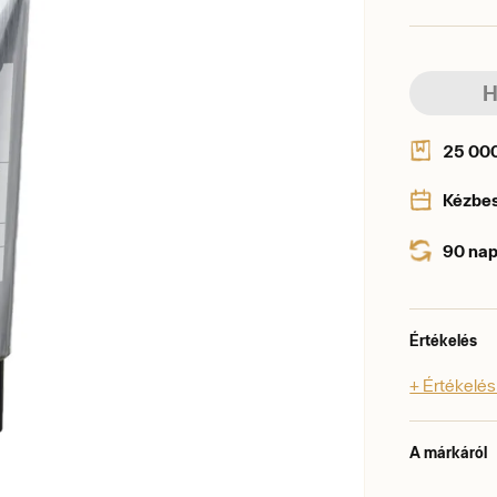
H
25 000 
Kézbe
90 nap
Értékelés
+ Értékelé
A márkáról