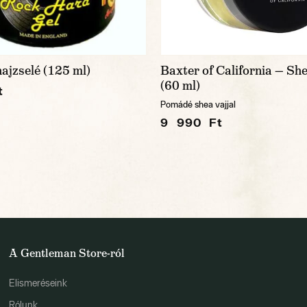
ajzselé (125 ml)
Baxter of California — S
(60 ml)
t
Pomádé shea vajjal
9 990 Ft
A Gentleman Store-ról
Elismeréseink
Rólunk