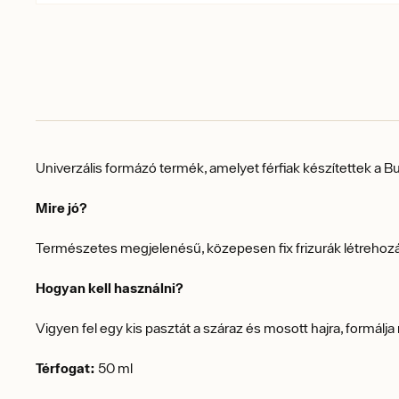
Univerzális formázó termék, amelyet férfiak készítettek a Bul
Mire jó?
Természetes megjelenésű, közepesen fix frizurák létreho
Hogyan kell használni?
Vigyen fel egy kis pasztát a száraz és mosott hajra, formálja
Térfogat:
50 ml