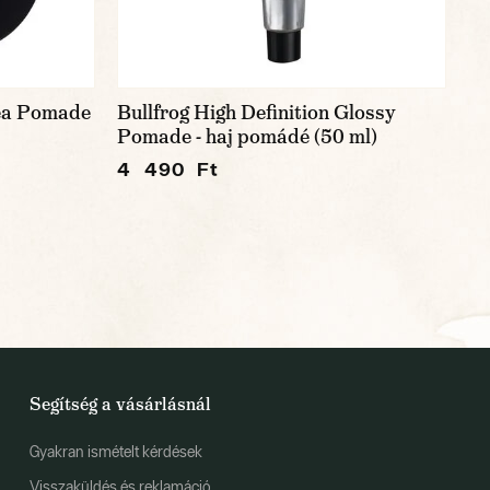
hea Pomade
Bullfrog High Definition Glossy
Pomade - haj pomádé (50 ml)
4 490 Ft
Segítség a vásárlásnál
Gyakran ismételt kérdések
Visszaküldés és reklamáció