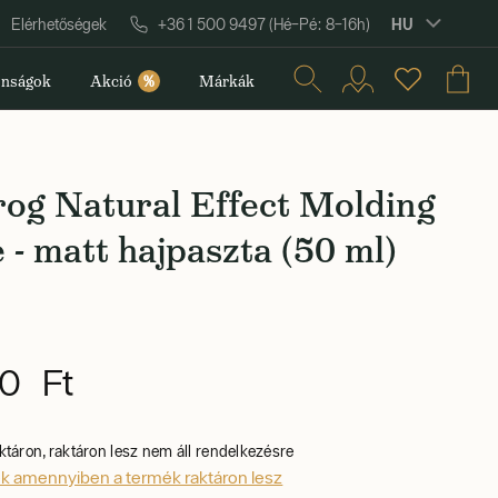
HU
Elérhetőségek
+36 1 500 9497 (Hé–Pé: 8–16h)
nságok
Akció
%
Márkák
rog Natural Effect Molding
 - matt hajpaszta (50 ml)
0 Ft
ktáron, raktáron lesz nem áll rendelkezésre
ek amennyiben a termék raktáron lesz