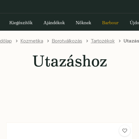
Kiegészítők
Ajándékok
Nőknek
Barbour
Újdo
dőlap
Kozmetika
Borotválkozás
Tartozékok
Utazás
Utazáshoz