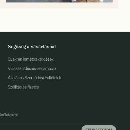
Segítség a vásárlásnál
Gyakran ismételt kérdések
Visszaküldés és reklamáció
Általános Szerződési Feltételek
Szállítás és fizetés
ínálatokról
FELIRATKOZOM