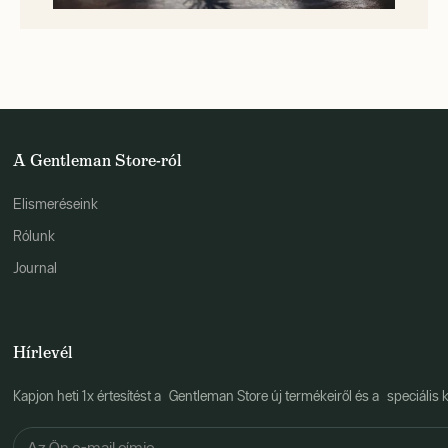
A Gentleman Store-ról
Elismeréseink
Rólunk
Journal
Hírlevél
Kapjon heti 1x értesítést a Gentleman Store új termékeiről és a speciális k