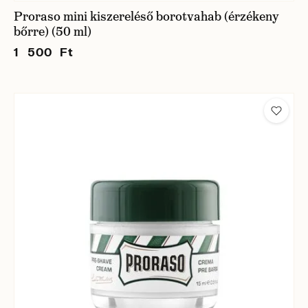
Proraso mini kiszereléső borotvahab (érzékeny
bőrre) (50 ml)
1 500 Ft