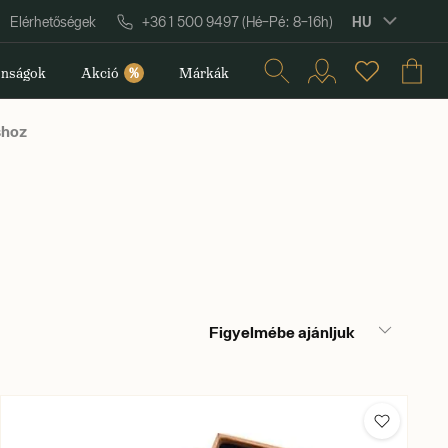
HU
Elérhetőségek
+36 1 500 9497 (Hé–Pé: 8–16h)
nságok
Akció
%
Márkák
hoz
Figyelmébe ajánljuk