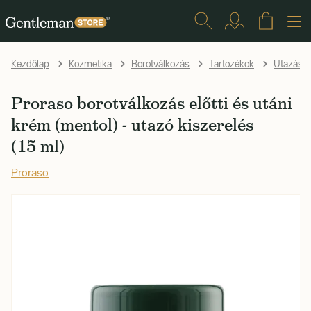
Kezdőlap
Kozmetika
Borotválkozás
Tartozékok
Utazásh
Proraso borotválkozás előtti és utáni
krém (mentol) - utazó kiszerelés
(15 ml)
Proraso