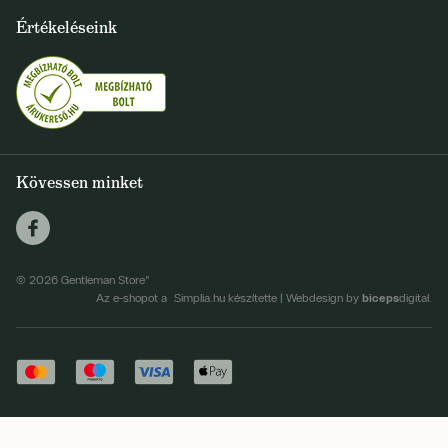
+36 1 500 9497
Értékeléseink
FELIRATKOZOM
info@gentlemanstore.hu
Egyetértek a hírlevél elküldésével
Személyes adatok feldolgozásának feltételei
Kövessen minket
© 2026 Gentleman Store"
biceps
Az e-shopot a Simplia.hu készítette
|
Webdesign by
digital.