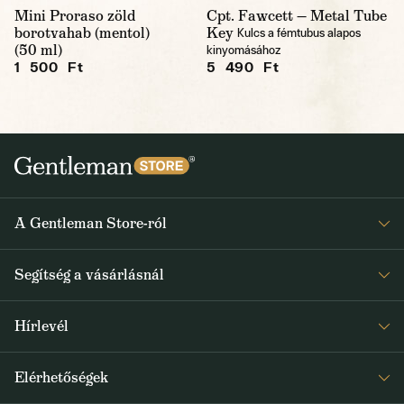
Mini Proraso zöld
Cpt. Fawcett — Metal Tube
borotvahab (mentol)
Key
Kulcs a fémtubus alapos
(50 ml)
kinyomásához
1 500 Ft
5 490 Ft
A Gentleman Store-ról
Elismeréseink
Segítség a vásárlásnál
Rólunk
Gyakran ismételt kérdések
Journal
Hírlevél
Visszaküldés és reklamáció
Kapjon heti 1x értesítést a Gentleman Store új termékeiről és
Általános Szerződési Feltételek
Elérhetőségek
a speciális kínálatokról
Szállítás és fizetés