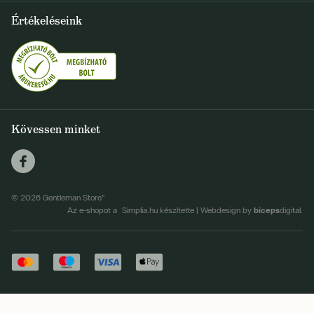
+36 1 500 9497
Értékeléseink
FELIRATKOZOM
info@gentlemanstore.hu
Egyetértek a hírlevél elküldésével
Személyes adatok feldolgozásának feltételei
Kövessen minket
© 2026 Gentleman Store"
biceps
Az e-shopot a Simplia.hu készítette
|
Webdesign by
digital.