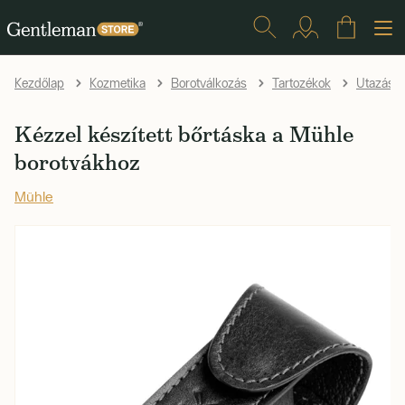
Kezdőlap
Kozmetika
Borotválkozás
Tartozékok
Utazásh
Kézzel készített bőrtáska a Mühle
borotvákhoz
Mühle