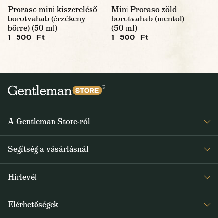
Proraso mini kiszereléső
Mini Proraso zöld
borotvahab (érzékeny
borotvahab (mentol)
bőrre) (50 ml)
(50 ml)
1 500 Ft
1 500 Ft
A Gentleman Store-ról
Elismeréseink
Segítség a vásárlásnál
Rólunk
Gyakran ismételt kérdések
Journal
Hírlevél
Visszaküldés és reklamáció
Kapjon heti 1x értesítést a Gentleman Store új termékeiről és
Általános Szerződési Feltételek
Elérhetőségek
a speciális kínálatokról
Szállítás és fizetés