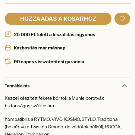
HOZZÁADÁS A KOSÁRHOZ
25 000 Ft felett a kiszállítás ingyenes
Kézbesítés már másnap
90 napos visszatérítési garancia
Termékleírás
Kézzel készített fekete bőr tok a Mühle borotvák
biztonságos szállítására.
Kompatibilis a RYTMO, VIVO, KOSMO, STYLO, Traditional
(beleértve a Twist és Grande, de védőtok nélkül), ROCCA,
Hexagon, Companion.