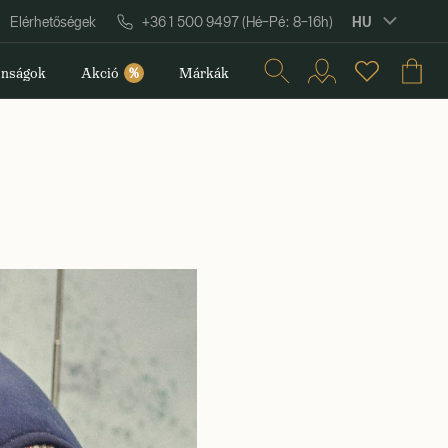
HU
Elérhetőségek
+36 1 500 9497 (Hé–Pé: 8–16h)
nságok
Akció
%
Márkák