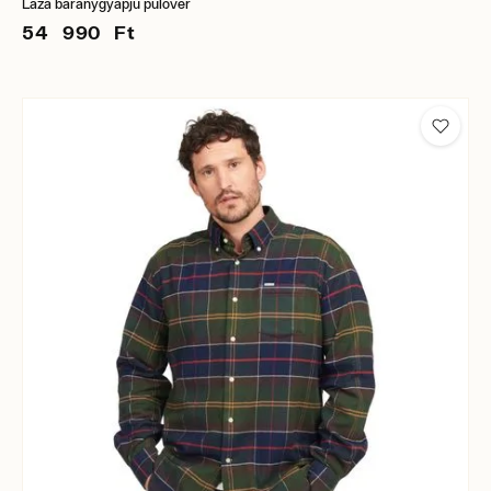
Laza báránygyapjú pulóver
54 990 Ft