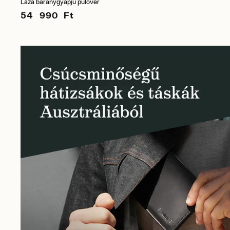
Laza báránygyapjú pulóver
54 990 Ft