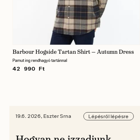
Barbour Hogside Tartan Shirt — Autumn Dress
Pamut ing rendhagyó tartánnal
42 990 Ft
19.6. 2026, Eszter Srna
Lépésről lépésre
Hogyan ne izzadjunk