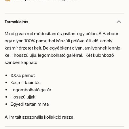
Termékleírás
Mindig van mit módosítani és javítani egy pólón. A Barbour
egy olyan 100% pamutból készült pólóval állt elő, amely
kasmír érzetet kelt. De egyébként olyan, amilyennek lennie
kell: hosszú ujjú, legombolható gallérral. Két különböző
színben kapható.
100% pamut
Kasmír tapintás
Legombolható gallér
Hosszú ujjak
Egyedi tartán minta
A limitált szezonális kollekció része.