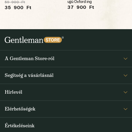
ujjú Oxford ing
59 900 Ft
37 900 Ft
35 900 Ft
A Gentleman Store-ról
Elismeréseink
Segítség a vásárlásnál
Rólunk
Gyakran ismételt kérdések
Journal
Hírlevél
Visszaküldés és reklamáció
Kapjon heti 1x értesítést a Gentleman Store új termékeiről és
Általános Szerződési Feltételek
Elérhetőségek
a speciális kínálatokról
Szállítás és fizetés
+36 1 500 9497
Értékeléseink
FELIRATKOZOM