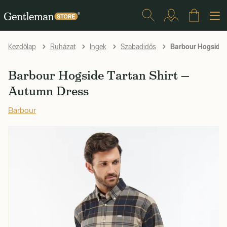
Barbour Hogside 
Kezdőlap
Ruházat
Ingek
Szabadidős
Barbour Hogside Tartan Shirt —
Autumn Dress
Barbour