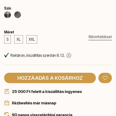
Szín
Méret
Mérettáblázat
S
XL
XXL
Raktáron, kiszállítás szerdán 8. 12.
HOZZÁADÁS A KOSÁRHOZ
25 000 Ft felett a kiszállítás ingyenes
Kézbesítés már másnap
90 napos visszatérítési garancia