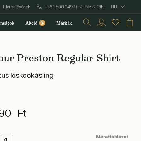
HU
Elérhetőségek
+36 1 500 9497 (Hé–Pé: 8–16h)
nságok
Akció
%
Márkák
our Preston Regular Shirt
kus kiskockás ing
90 Ft
Mérettáblázat
XL