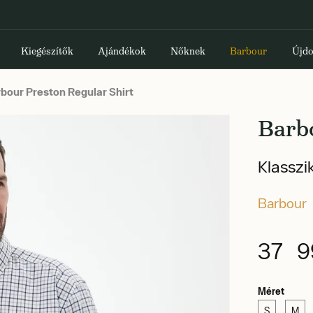
Kiegészítők
Ajándékok
Nőknek
Barbour
Újdo
bour Preston Regular Shirt
Barb
Klasszi
Barbour
37 9
Méret
S
M