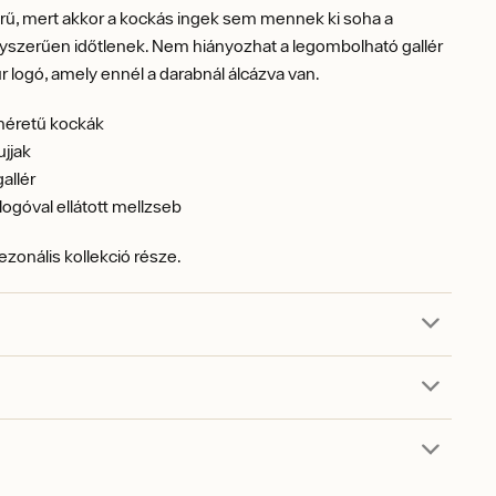
rű, mert akkor a kockás ingek sem mennek ki soha a
gyszerűen időtlenek. Nem hiányozhat a legombolható gallér
r logó, amely ennél a darabnál álcázva van.
méretű kockák
jjak
allér
logóval ellátott mellzseb
szezonális kollekció része.