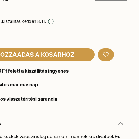
 kiszállítás kedden 8. 11.
OZZÁADÁS A KOSÁRHOZ
Ft felett a kiszállítás ingyenes
sítés már másnap
os visszatérítési garancia
s
ű kockák valószínűleg soha nem mennek ki a divatból. És