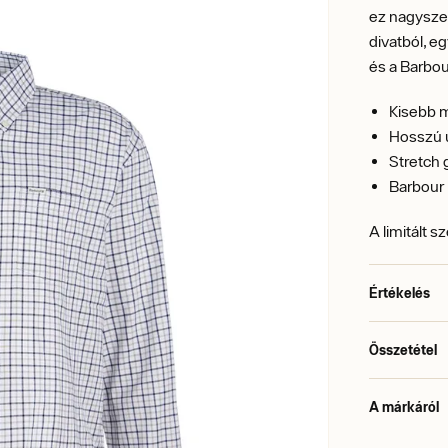
ez nagysze
divatból, e
és a Barbou
Kisebb 
Hosszú u
Stretch g
Barbour 
A limitált 
Értékelés
Összetétel
A márkáról