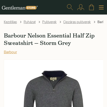
Barbou
Kezdőlap
Ruházat
Pulóverek
Cipzáras pulóverek
Barbour Nelson Essential Half Zip
Sweatshirt — Storm Grey
Barbour