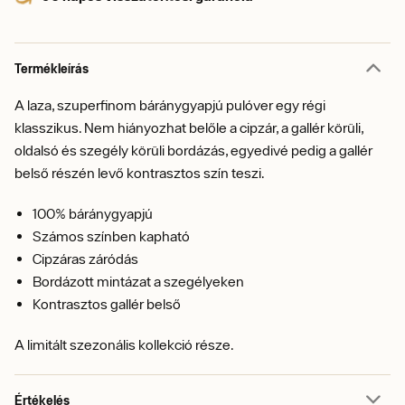
Termékleírás
A laza, szuperfinom báránygyapjú pulóver egy régi
klasszikus. Nem hiányozhat belőle a cipzár, a gallér körüli,
oldalsó és szegély körüli bordázás, egyedivé pedig a gallér
belső részén levő kontrasztos szín teszi.
100% báránygyapjú
Számos színben kapható
Cipzáras záródás
Bordázott mintázat a szegélyeken
Kontrasztos gallér belső
A limitált szezonális kollekció része.
Értékelés