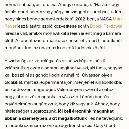
normálisabban, és fordítva. Ahogy ő mondja: "Ha látok egy
fiatalembert három vagy négy pirszinggel az orrában, tudom,
hogy nincs benne semmi érdekes". 2012-ben, a NASA
Mars
Rover
leszállásáról szóló közvetítése során
Bobak Ferdowsi
híressé vált, amikor mohawkkal a fején jelent meg a kamera
előtt. Azonnal az informatikusok hőse lett, mert hihetetlenül
menőnek tűnt az unalmas kinézetű tudósok között.
Pszichológiai, szociológiai és színészi képzés nélkül
valószínűleg ezen a ponton segíthet valaki, aki tudja, hogyan
kell beszélni és gondolkodni a ruhákról. Olvasson olyen
oldalakat, mint ez, experimentáljon, menjen el ruhaboltokba,
és kérdezzen rengeteget. Véleményem szerint a cél az,
hogy jól érezzük magunkat a választott énünkben, és
egyértelműen sugározzuk, hogy kik vagyunk. Ahhoz, hogy
hitelességet sugározzunk,
jól kell éreznünk magunkat
abban a személyben, akit megalkottunk
- és ne tévedjünk,
mindenki számára az énkép egy konstrukció. Cary Grant