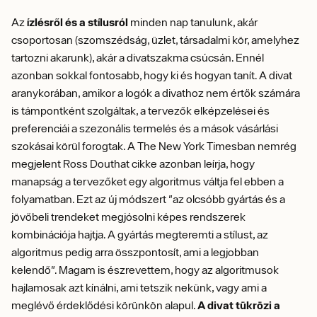
Az
ízlésről és a stílusról
minden nap tanulunk, akár
csoportosan (szomszédság, üzlet, társadalmi kör, amelyhez
tartozni akarunk), akár a divatszakma csúcsán. Ennél
azonban sokkal fontosabb, hogy ki és hogyan tanít. A divat
aranykorában, amikor a logók a divathoz nem értők számára
is támpontként szolgáltak, a tervezők elképzelései és
preferenciái a szezonális termelés és a mások vásárlási
szokásai körül forogtak. A The New York Timesban nemrég
megjelent Ross Douthat cikke azonban leírja, hogy
manapság a tervezőket egy algoritmus váltja fel ebben a
folyamatban. Ezt az új módszert "az olcsóbb gyártás és a
jövőbeli trendeket megjósolni képes rendszerek
kombinációja hajtja. A gyártás megteremti a stílust, az
algoritmus pedig arra összpontosít, ami a legjobban
kelendő". Magam is észrevettem, hogy az algoritmusok
hajlamosak azt kínálni, ami tetszik nekünk, vagy ami a
meglévő érdeklődési körünkön alapul.
A divat tükrözi a