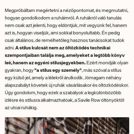
Megpróbáltam megértetni a nézőpontomat, és megmutatni,
hogyan gondolkodom a ruháimról. A ruhákról való tanulás
nem csak azt jelenti, hogy eldöntjük, mit vegyünk fel, hanem
azt is, hogyan viseljük, ami sokkal bonyolultabb. Én pedig
csak általános, de remélhetőleg hasznos tanácsokat tudok
adni.
A stílus kulcsát nem az öltözködés technikai
szempontjaiban találja meg, amelyeket a legtöbb könyv
leír, hanem az egyéni stílusjegyekben.
Ezért mondják olyan
gyakran, hogy
"a stílus egy személy"
, más szóval a stílus
egy külső jel, amely a lélekről árulkodik. Jómagam néhány
alapszabályt követek új ruhák vásárlásakor és öltözködéskor.
Úgy gondolom, hogy ezek a szabályok a legkülönbözőbb
ízlésre és stílusra alkalmazhatóak, a Savile Row öltönyöktől
az utcai ruhákig.