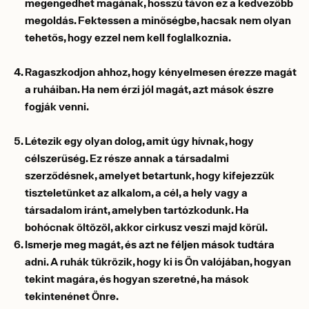
megengedhet magának, hosszú távon ez a kedvezőbb
megoldás. Fektessen a minőségbe, hacsak nem olyan
tehetős, hogy ezzel nem kell foglalkoznia.
Ragaszkodjon ahhoz, hogy kényelmesen érezze magát
a ruháiban. Ha nem érzi jól magát, azt mások észre
fogják venni.
Létezik egy olyan dolog, amit úgy hívnak, hogy
célszerűség. Ez része annak a társadalmi
szerződésnek, amelyet betartunk, hogy kifejezzük
tiszteletünket az alkalom, a cél, a hely vagy a
társadalom iránt, amelyben tartózkodunk. Ha
bohócnak öltözöl, akkor cirkusz veszi majd körül.
Ismerje meg magát, és azt ne féljen mások tudtára
adni. A ruhák tükrözik, hogy ki is Ön valójában, hogyan
tekint magára, és hogyan szeretné, ha mások
tekintenénet Önre.