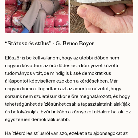
“Státusz és stílus” - G. Bruce Boyer
Először is be kell vallanom, hogy az utóbbi időben nem
nagyon követtem az öröklődés és a környezet közötti
tudományos vitát, de mindig is kissé demokratikus
álláspontot képviseltem ezekben a kérdésekben. Már
nagyon korán elfogadtam azt az amerikai nézetet, hogy
sorsunk nem születésünkkor előre meghatározott, és hogy
tehetségünket és ízlésünket csak a tapasztalataink alakítják
és befolyásolják. Ezért inkább a környezet oldalára hajlok. Ez
egyszerűen demokratikusabb.
Ha ízlésről és stílusról van szó, ezeket a tulajdonságokat az