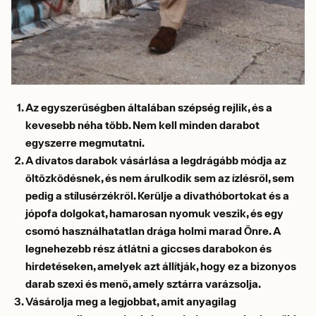
Az egyszerűségben általában szépség rejlik, és a
kevesebb néha több. Nem kell minden darabot
egyszerre megmutatni.
A divatos darabok vásárlása a legdrágább módja az
öltözködésnek, és nem árulkodik sem az ízlésről, sem
pedig a stílusérzékről. Kerülje a divathóbortokat és a
jópofa dolgokat, hamarosan nyomuk veszik, és egy
csomó használhatatlan drága holmi marad Önre. A
legnehezebb rész átlátni a giccses darabokon és
hirdetéseken, amelyek azt állítják, hogy ez a bizonyos
darab szexi és menő, amely sztárra varázsolja.
Vásárolja meg a legjobbat, amit anyagilag