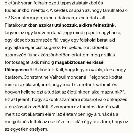
életünk során felhalmozott tapasztalatainkból és
tudásunkból merítjük. A kérdés csupán az, hogy tanulhatóak-
e? Szerintem igen, akár tudatosan, akár tudat alatt.
Fiatalkorunkban
azokat utánozzuk, akikre felnézünk,
legyen az egy kedvenc tanár, egy mindig ápolt nagybácsi,
egy idősebb szomszéd fiú, vagy egy főiskolai barát, aki
egyfajta eleganciát sugároz. Én például két idősebb
szomszéd fiúnak köszönhetően értettem meg a stílus
fontosságát, akik mindig
magabiztosan és kissé
fölényesen
öltözködtek. Kell, hogy legyen valaki, aki - ahogy
barátom, Constantine Valhouli mondaná - "elgondolkodtat
minket a stílusról, arról, hogy miért szeretünk valamit, és
hogyan kellene ezt a tudást az életünkben alkalmaznunk?".
Ez azt jelenti, hogy sokunk számára a stílusról való önképzés
utánzással kezdődött. Számomra ez tudatos döntés volt,
mert sokat akartam elérni az életemben, így a ruhák és a
megjelenés lettek az eszközeim. Talán úgy éreztem, hogy ez
az egyetlen esélyem.