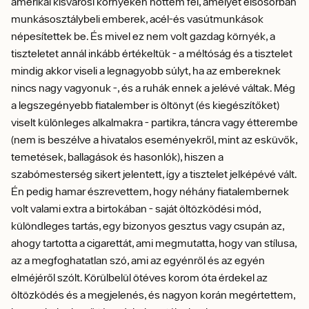
amerikai kisvárosi környéken nőttem fel, amelyet elsősorban
munkásosztálybeli emberek, acél-és vasútmunkások
népesítettek be. És mivel ez nem volt gazdag környék, a
tiszteletet annál inkább értékeltük - a méltóság és a tisztelet
mindig akkor viseli a legnagyobb súlyt, ha az embereknek
nincs nagy vagyonuk -, és a ruhák ennek a jelévé váltak. Még
a legszegényebb fiatalember is öltönyt (és kiegészítőket)
viselt különleges alkalmakra - partikra, táncra vagy étterembe
(nem is beszélve a hivatalos eseményekről, mint az esküvők,
temetések, ballagások és hasonlók), hiszen a
szabómesterség sikert jelentett, így a tisztelet jelképévé vált.
Én pedig hamar észrevettem, hogy néhány fiatalembernek
volt valami extra a birtokában - saját öltözködési mód,
különdleges tartás, egy bizonyos gesztus vagy csupán az,
ahogy tartotta a cigarettát, ami megmutatta, hogy van stílusa,
az a megfoghatatlan szó, ami az egyénről és az egyén
elméjéről szólt. Körülbelül ötéves korom óta érdekel az
öltözködés és a megjelenés, és nagyon korán megértettem,