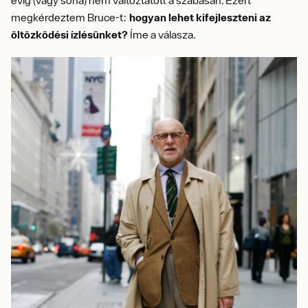
évig (vagy soha) nem változtatott a szabásán. Ezért
megkérdeztem Bruce-t:
hogyan lehet kifejleszteni az
öltözködési ízlésünket?
Íme a válasza.