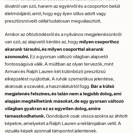
divatról van szó, hanem az egyénről és a csoporton belüli
életmódjáról, arról, hogy egy ilyen stílus adott vagy
presztízsnövelő céllal tudatosan megválasztott.
Amikor az öltözködésről és a nyilvános megjelenésünkről
van szó, az alapvető kérdés az, hogy
milyen csoporthoz
akarunk társulni, és milyen csoporttal akarunk
azonosulni.
Ez a gyorsan változó világban alapvető
fontosságúvá válik. A múltban az olyan tervezők, mint
Armani és Ralph Lauren két különböző presztízsű
elképzelést nyújtottak. A ruhák szemiotikus jelentése,
akárcsak a szavaké, a használatuktól függ.
Bár a külső
megjelenés felszínes, és talán nem a legjobb dolog, ami
alapján megítélhetünk másokat, de egy gyorsan változó
világban gyakran ez az egyetlen dolog, amire
támaszkodhatunk.
Gondoljunk csak vissza azokra az áhított
képekre, amelyeket a Ralph Lauren a reklámjaiban vetít. A
vizuális képek azonnali támpontot jelentenek.