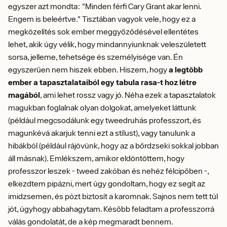
egyszer azt mondta: "Minden férfi Cary Grant akar lenni.
Engem is beleértve." Tisztában vagyok vele, hogy ez a
megközelítés sok ember meggyőződésével ellentétes
lehet, akik úgy vélik, hogy mindannyiunknak veleszületett
sorsa, jelleme, tehetsége és személyisége van. Én
egyszerűen nem hiszek ebben. Hiszem, hogy
a legtöbb
ember a tapasztalataiból egy tabula rasa-t hoz létre
magából
, ami lehet rossz vagy jó. Néha ezek a tapasztalatok
magukban foglalnak olyan dolgokat, amelyeket láttunk
(például megcsodálunk egy tweedruhás professzort, és
magunkévá akarjuk tenni ezt a stílust), vagy tanulunk a
hibákból (például rájövünk, hogy az a bőrdzseki sokkal jobban
áll másnak). Emlékszem, amikor eldöntöttem, hogy
professzor leszek - tweed zakóban és nehéz félcipőben -,
elkezdtem pipázni, mert úgy gondoltam, hogy ez segít az
imidzsemen, és pózt biztosít a karomnak. Sajnos nem tett túl
jót, úgyhogy abbahagytam. Később feladtam a professzorrá
válás gondolatát, de a kép megmaradt bennem.