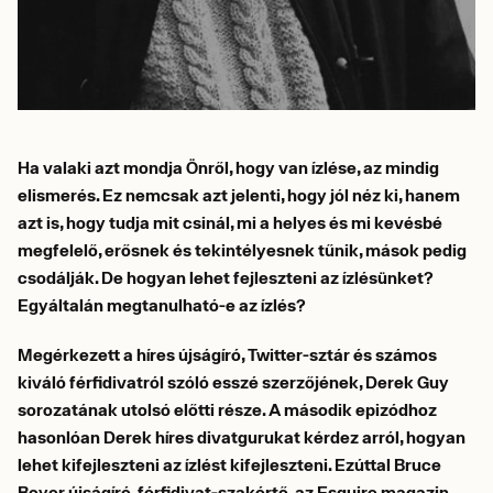
Ha valaki azt mondja Önről, hogy van ízlése, az mindig
elismerés. Ez nemcsak azt jelenti, hogy jól néz ki, hanem
azt is, hogy tudja mit csinál, mi a helyes és mi kevésbé
megfelelő, erősnek és tekintélyesnek tűnik, mások pedig
csodálják. De hogyan lehet fejleszteni az ízlésünket?
Egyáltalán megtanulható-e az ízlés?
Megérkezett a híres újságíró, Twitter-sztár és számos
kiváló férfidivatról szóló esszé szerzőjének, Derek Guy
sorozatának utolsó előtti része. A második epizódhoz
hasonlóan Derek híres divatgurukat kérdez arról, hogyan
lehet kifejleszteni az ízlést kifejleszteni. Ezúttal Bruce
Boyer újságíró, férfidivat-szakértő, az Esquire magazin