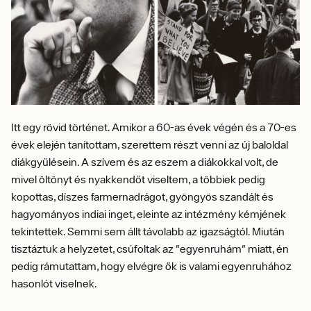
Itt egy rövid történet. Amikor a 60-as évek végén és a 70-es
évek elején tanítottam, szerettem részt venni az új baloldal
diákgyűlésein. A szívem és az eszem a diákokkal volt, de
mivel öltönyt és nyakkendőt viseltem, a többiek pedig
kopottas, díszes farmernadrágot, gyöngyös szandált és
hagyományos indiai inget, eleinte az intézmény kémjének
tekintettek. Semmi sem állt távolabb az igazságtól. Miután
tisztáztuk a helyzetet, csúfoltak az "egyenruhám" miatt, én
pedig rámutattam, hogy elvégre ők is valami egyenruhához
hasonlót viselnek.