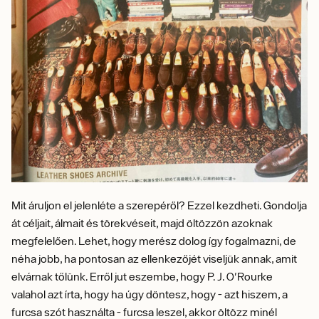
Mit áruljon el jelenléte a szerepéről? Ezzel kezdheti. Gondolja
át céljait, álmait és törekvéseit, majd öltözzön azoknak
megfelelően. Lehet, hogy merész dolog így fogalmazni, de
néha jobb, ha pontosan az ellenkezőjét viseljük annak, amit
elvárnak tőlünk. Erről jut eszembe, hogy P. J. O'Rourke
valahol azt írta, hogy ha úgy döntesz, hogy - azt hiszem, a
furcsa szót használta - furcsa leszel, akkor öltözz minél