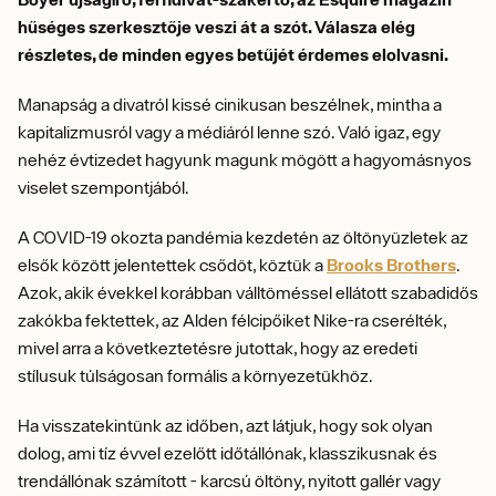
hűséges szerkesztője veszi át a szót. Válasza elég
részletes, de minden egyes betűjét érdemes elolvasni.
Manapság a divatról kissé cinikusan beszélnek, mintha a
kapitalizmusról vagy a médiáról lenne szó. Való igaz, egy
nehéz évtizedet hagyunk magunk mögött a hagyomásnyos
viselet szempontjából.
A COVID-19 okozta pandémia kezdetén az öltönyüzletek az
elsők között jelentettek csődöt, köztük a
Brooks Brothers
.
Azok, akik évekkel korábban válltöméssel ellátott szabadidős
zakókba fektettek, az Alden félcipőiket Nike-ra cserélték,
mivel arra a következtetésre jutottak, hogy az eredeti
stílusuk túlságosan formális a környezetükhöz.
Ha visszatekintünk az időben, azt látjuk, hogy sok olyan
dolog, ami tíz évvel ezelőtt időtállónak, klasszikusnak és
trendállónak számított - karcsú öltöny, nyitott gallér vagy