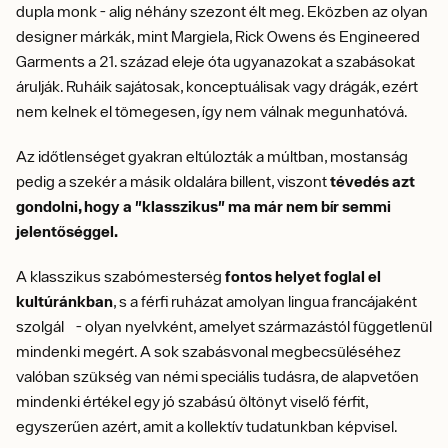
dupla monk - alig néhány szezont élt meg. Eközben az olyan
designer márkák, mint Margiela, Rick Owens és Engineered
Garments a 21. század eleje óta ugyanazokat a szabásokat
árulják. Ruháik sajátosak, konceptuálisak vagy drágák, ezért
nem kelnek el tömegesen, így nem válnak megunhatóvá.
Az időtlenséget gyakran eltúlozták a múltban, mostanság
pedig a szekér a másik oldalára billent, viszont
tévedés azt
gondolni, hogy a "klasszikus" ma már nem bír semmi
jelentőséggel.
A klasszikus szabómesterség
fontos helyet foglal el
kultúránkban
, s a férfi ruházat amolyan lingua francájaként
szolgál - olyan nyelvként, amelyet származástól függetlenül
mindenki megért. A sok szabásvonal megbecsüléséhez
valóban szükség van némi speciális tudásra, de alapvetően
mindenki értékel egy jó szabású öltönyt viselő férfit,
egyszerűen azért, amit a kollektív tudatunkban képvisel.