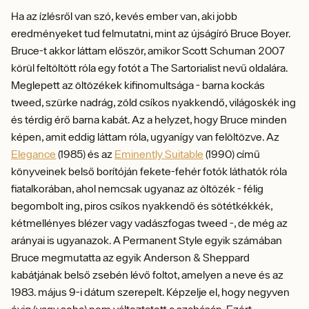
Ha az ízlésről van szó, kevés ember van, aki jobb
eredményeket tud felmutatni, mint az újságíró Bruce Boyer.
Bruce-t akkor láttam először, amikor Scott Schuman 2007
körül feltöltött róla egy fotót a The Sartorialist nevű oldalára.
Meglepett az öltözékek kifinomultsága - barna kockás
tweed, szürke nadrág, zöld csíkos nyakkendő, világoskék ing
és térdig érő barna kabát. Az a helyzet, hogy Bruce minden
képen, amit eddig láttam róla, ugyanígy van felöltözve. Az
Elegance
(1985) és az
Eminently Suitable
(1990) című
könyveinek belső borítóján fekete-fehér fotók láthatók róla
fiatalkorában, ahol nemcsak ugyanaz az öltözék - félig
begombolt ing, piros csíkos nyakkendő és sötétkékkék,
kétmellényes blézer vagy vadászfogas tweed -, de még az
arányai is ugyanazok. A Permanent Style egyik számában
Bruce megmutatta az egyik Anderson & Sheppard
kabátjának belső zsebén lévő foltot, amelyen a neve és az
1983. május 9-i dátum szerepelt. Képzelje el, hogy negyven