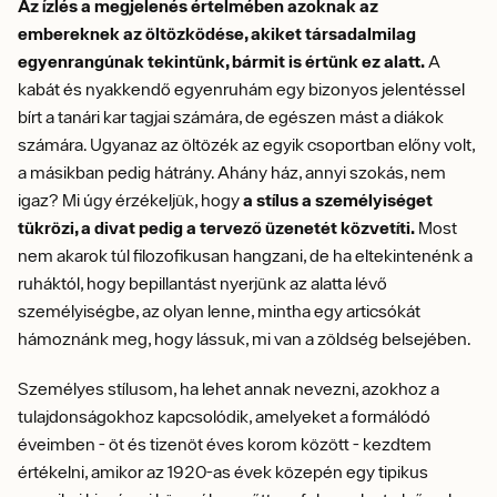
Az ízlés a megjelenés értelmében azoknak az
embereknek az öltözködése, akiket társadalmilag
egyenrangúnak tekintünk, bármit is értünk ez alatt.
A
kabát és nyakkendő egyenruhám egy bizonyos jelentéssel
bírt a tanári kar tagjai számára, de egészen mást a diákok
számára. Ugyanaz az öltözék az egyik csoportban előny volt,
a másikban pedig hátrány. Ahány ház, annyi szokás, nem
igaz? Mi úgy érzékeljük, hogy
a stílus a személyiséget
tükrözi, a divat pedig a tervező üzenetét közvetíti.
Most
nem akarok túl filozofikusan hangzani, de ha eltekintenénk a
ruháktól, hogy bepillantást nyerjünk az alatta lévő
személyiségbe, az olyan lenne, mintha egy articsókát
hámoznánk meg, hogy lássuk, mi van a zöldség belsejében.
Személyes stílusom, ha lehet annak nevezni, azokhoz a
tulajdonságokhoz kapcsolódik, amelyeket a formálódó
éveimben - öt és tizenöt éves korom között - kezdtem
értékelni, amikor az 1920-as évek közepén egy tipikus