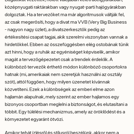
középnyugati raktárakban vagy nyugat-parti hajógyárakban
dolgoztak. Ha a tervezőket ma már algoritmusok váltják fel,
az csak megerősíti, hogy a divat ma VVB (Very Big Business
- nagyon nagy üzlet), a divatszerkesztők pedig az
értékesítési csapat tagjai, akik szerelmi viszonyban vannak a
hirdetőkkel. Ebben az összefüggésben elég ostobának tűnik
azt hinni, hogy a ruhák az egyéniséget képviselik, amikor
magát a tervezőgépezetet csak a trendek érdeklik. A
különböző tervezők érthető módon különböző csoportokra
hatnak (mi, amerikaiak nem szeretjük használni az osztály
szót), attól függően, hogy milyen üzenetet kívánnak
közvetíteni. Ezek a különbségek az emberi elme azon
hajlamán alapulnak, mely szerint az ember hajlamos egy
bizonyos csoportban meglelni a biztonságot, és elutasítani a
többit. Egy túlélési mechanizmus, amely az öröklődést és a
környezetet egyaránt ötvözi.
Amikor tehát ízlésről és stílusról beszélünk, akkor nem a