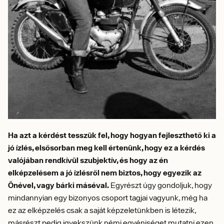
Ha azt a kérdést tesszük fel, hogy hogyan fejleszthető ki a
jó ízlés, elsősorban meg kell értenünk, hogy ez a kérdés
valójában rendkívül szubjektív, és hogy az én
elképzelésem a jó ízlésről nem biztos, hogy egyezik az
Önével, vagy bárki máséval.
Egyrészt úgy gondoljuk, hogy
mindannyian egy bizonyos csoport tagjai vagyunk, még ha
ez az elképzelés csak a saját képzeletünkben is létezik,
másrészt pedig igyekszünk némi egyéniséget mutatni ezen