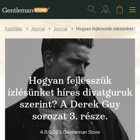
Hogyan fejlesszük ízlésünket hír
Kezdőlap
Journal
Journal
Hogyan fejlesszük
ízlésünket híres divatguruk
szerint? A Derek Guy
sorozat 3. része.
4.8. 2023, Gentleman Store