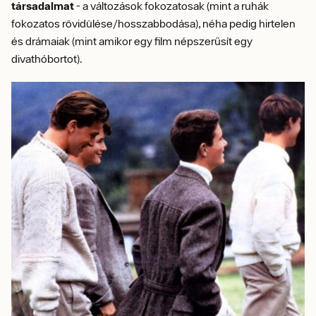
társadalmat
- a változások fokozatosak (mint a ruhák
fokozatos rövidülése/hosszabbodása), néha pedig hirtelen
és drámaiak (mint amikor egy film népszerűsít egy
divathóbortot).