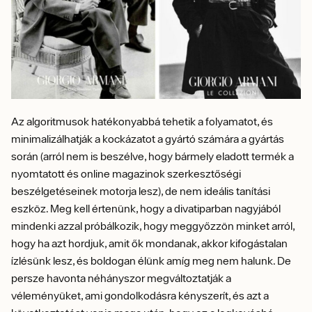
Az algoritmusok hatékonyabbá tehetik a folyamatot, és
minimalizálhatják a kockázatot a gyártó számára a gyártás
során (arról nem is beszélve, hogy bármely eladott termék a
nyomtatott és online magazinok szerkesztőségi
beszélgetéseinek motorja lesz), de nem ideális tanítási
eszköz. Meg kell értenünk, hogy a divatiparban nagyjából
mindenki azzal próbálkozik, hogy meggyőzzön minket arról,
hogy ha azt hordjuk, amit ők mondanak, akkor kifogástalan
ízlésünk lesz, és boldogan élünk amíg meg nem halunk. De
persze havonta néhányszor megváltoztatják a
véleményüket, ami gondolkodásra kényszerít, és azt a