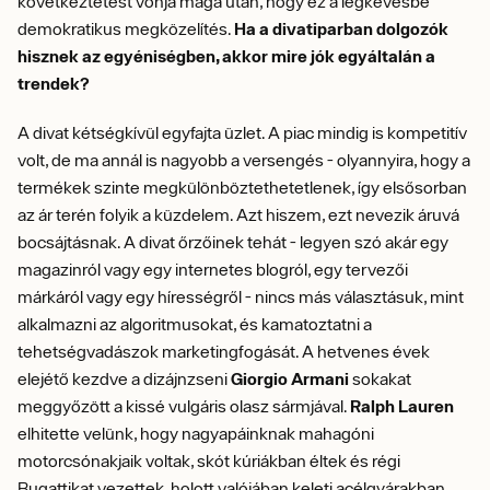
következtetést vonja maga után, hogy ez a legkevésbé
demokratikus megközelítés.
Ha a divatiparban dolgozók
hisznek az egyéniségben, akkor mire jók egyáltalán a
trendek?
A divat kétségkívül egyfajta üzlet. A piac mindig is kompetitív
volt, de ma annál is nagyobb a versengés - olyannyira, hogy a
termékek szinte megkülönböztethetetlenek, így elsősorban
az ár terén folyik a küzdelem. Azt hiszem, ezt nevezik áruvá
bocsájtásnak. A divat őrzőinek tehát - legyen szó akár egy
magazinról vagy egy internetes blogról, egy tervezői
márkáról vagy egy hírességről - nincs más választásuk, mint
alkalmazni az algoritmusokat, és kamatoztatni a
tehetségvadászok marketingfogását. A hetvenes évek
elejétő kezdve a dizájnzseni
Giorgio Armani
sokakat
meggyőzött a kissé vulgáris olasz sármjával.
Ralph Lauren
elhitette velünk, hogy nagyapáinknak mahagóni
motorcsónakjaik voltak, skót kúriákban éltek és régi
Bugattikat vezettek, holott valójában keleti acélgyárakban,