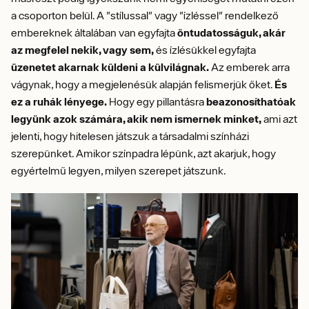
a csoporton belül. A "stílussal" vagy "ízléssel" rendelkező
embereknek általában van egyfajta
öntudatosságuk, akár
az megfelel nekik, vagy sem,
és ízlésükkel egyfajta
üzenetet akarnak küldeni a külvilágnak.
Az emberek arra
vágynak, hogy a megjelenésük alapján felismerjük őket.
És
ez a ruhák lényege.
Hogy egy pillantásra
beazonosíthatóak
legyünk azok számára, akik nem ismernek minket,
ami azt
jelenti, hogy hitelesen játszuk a társadalmi színházi
szerepünket. Amikor színpadra lépünk, azt akarjuk, hogy
egyértelmű legyen, milyen szerepet játszunk.