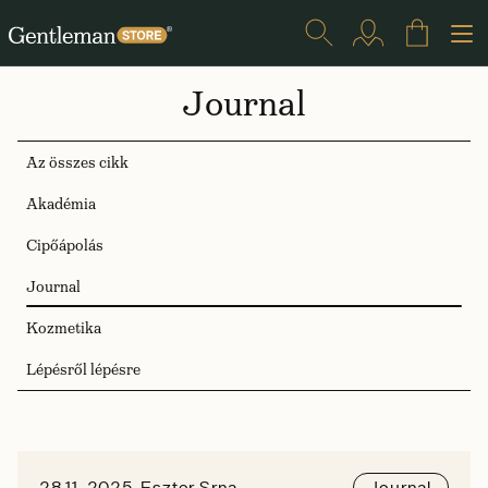
Journal
Az összes cikk
Akadémia
Cipőápolás
Journal
Kozmetika
Lépésről lépésre
28.11. 2025, Eszter Srna
Journal