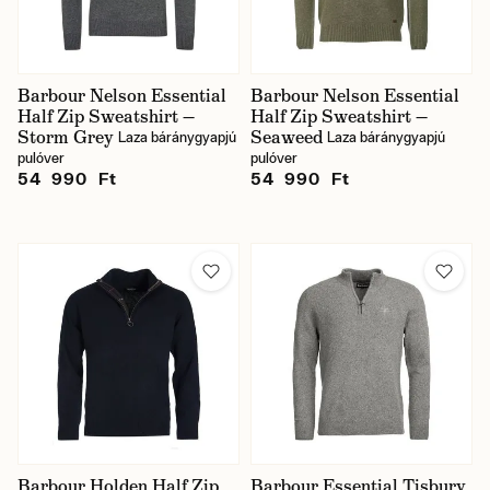
Barbour Nelson Essential
Barbour Nelson Essential
Half Zip Sweatshirt —
Half Zip Sweatshirt —
Storm Grey
Seaweed
Laza báránygyapjú
Laza báránygyapjú
pulóver
pulóver
54 990 Ft
54 990 Ft
Barbour Holden Half Zip
Barbour Essential Tisbury