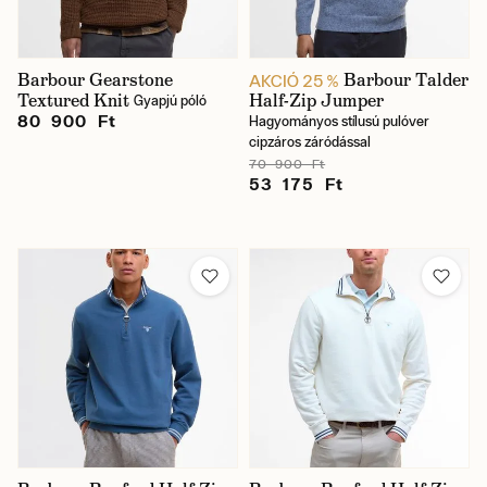
Barbour Gearstone
Barbour Talder
AKCIÓ 25 %
Textured Knit
Half-Zip Jumper
Gyapjú póló
80 900 Ft
Hagyományos stílusú pulóver
cipzáros záródással
70 900 Ft
53 175 Ft