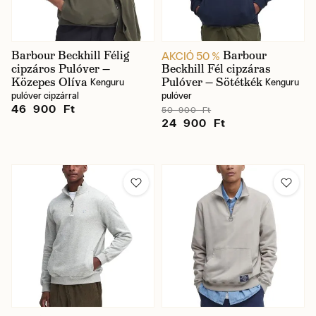
Nyakkivágás típusa
Barbour Beckhill Félig
Barbour
AKCIÓ 50 %
cipzáros Pulóver —
Beckhill Fél cipzáras
Ár
Közepes Olíva
Pulóver — Sötétkék
Kenguru
Kenguru
pulóver cipzárral
pulóver
46 900 Ft
50 900 Ft
24 900 Ft
Raktáron
Pohlaví
Férfi