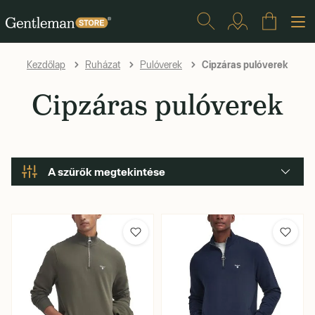
Cipzáras pulóverek
Kezdőlap
Ruházat
Pulóverek
Cipzáras pulóverek
A szűrők megtekintése
Márka
Méret
Szín