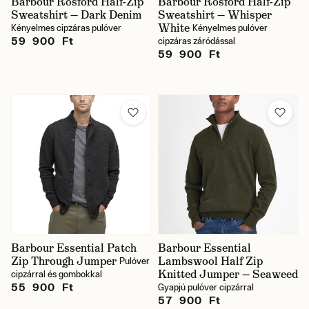
Barbour Rosford Half-Zip
Barbour Rosford Half-Zip
Sweatshirt — Dark Denim
Sweatshirt — Whisper
White
Kényelmes cipzáras pulóver
Kényelmes pulóver
59 900 Ft
cipzáras záródással
59 900 Ft
Barbour Essential Patch
Barbour Essential
Zip Through Jumper
Lambswool Half Zip
Pulóver
Knitted Jumper — Seaweed
cipzárral és gombokkal
55 900 Ft
Gyapjú pulóver cipzárral
57 900 Ft