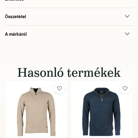
Összetétel
A márkáról
Hasonló termékek