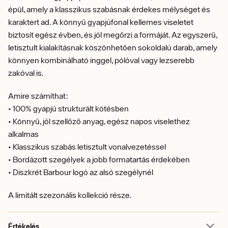
épül, amely a klasszikus szabásnak érdekes mélységet és
karaktert ad. A könnyű gyapjúfonal kellemes viseletet
biztosít egész évben, és jól megőrzi a formáját. Az egyszerű,
letisztult kialakításnak köszönhetően sokoldalú darab, amely
könnyen kombinálható inggel, pólóval vagy lezserebb
zakóval is.
Amire számíthat:
• 100% gyapjú strukturált kötésben
• Könnyű, jól szellőző anyag, egész napos viselethez
alkalmas
• Klasszikus szabás letisztult vonalvezetéssel
• Bordázott szegélyek a jobb formatartás érdekében
• Diszkrét Barbour logó az alsó szegélynél
A limitált szezonális kollekció része.
Értékelés