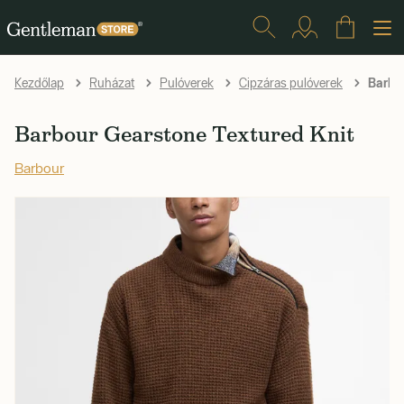
Barbou
Kezdőlap
Ruházat
Pulóverek
Cipzáras pulóverek
Barbour Gearstone Textured Knit
Barbour