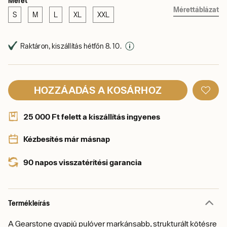
Méret
Mérettáblázat
S
M
L
XL
XXL
Raktáron, kiszállítás hétfőn 8. 10.
HOZZÁADÁS A KOSÁRHOZ
25 000 Ft felett a kiszállítás ingyenes
Kézbesítés már másnap
90 napos visszatérítési garancia
Termékleírás
A Gearstone gyapjú pulóver markánsabb, strukturált kötésre