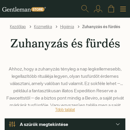
Zuhanyzás és fürdés
Kezdőlap
Kozmetika
Higiénia
Zuhanyzás és fürdés
Ahhoz, hogy a zuhanyzás tényleg a nap legkellemesebb,
legellazítóbb rituáléja legyen, olyan tusfürdőt érdemes
választani, amely valóban tud valamit. Ez sokféle lehet —
például a fantasztikusan illatos Expedition Reserve a
Fawcettstől — de a biztos pont mindig a Beviro, a saját privát
márkánk tusfürdője. Vagy egyszerűen találja meg a saját
Több találat
kedvencét — nálunk bőven van miből válogatni.
A szűrők megtekintése