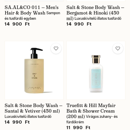
SA.AL&CO 011 — Men's
Salt & Stone Body Wash —
Hair & Body Wash
Bergamot & Hinoki (450
Sampon
ml)
és tusfürdő egyben
Luxuskivitelű illatos tusfürdő
14 900 Ft
14 990 Ft
Salt & Stone Body Wash —
Truefitt & Hill Mayfair
Santal & Vetiver (450 ml)
Bath & Shower Cream
(200 ml)
Luxuskivitelű illatos tusfürdő
Virágos zuhany- és
14 990 Ft
fürdőkrém
11 990 Ft