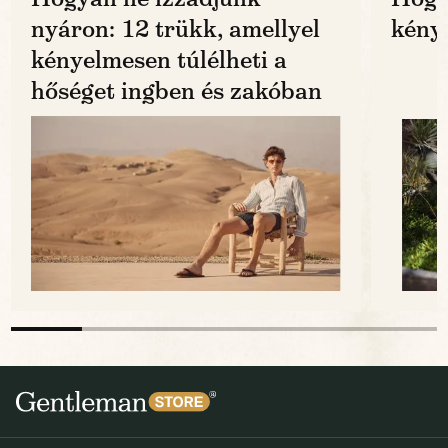
nyáron: 12 trükk, amellyel
kénye
kényelmesen túlélheti a
hőséget ingben és zakóban