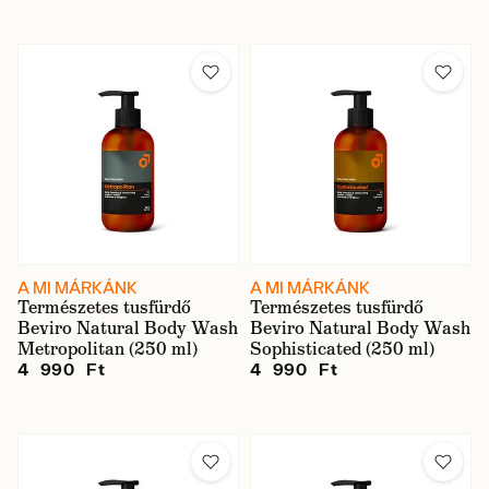
Márka
Illat
Ár
A MI MÁRKÁNK
A MI MÁRKÁNK
Természetes tusfürdő
Természetes tusfürdő
Beviro Natural Body Wash
Beviro Natural Body Wash
Raktáron
Metropolitan (250 ml)
Sophisticated (250 ml)
4 990 Ft
4 990 Ft