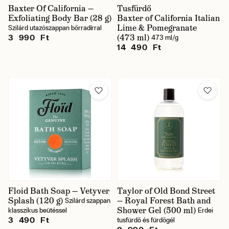
Baxter Of California —
Tusfürdő
Exfoliating Body Bar (28 g)
Baxter of California Italian
Lime & Pomegranate
Szilárd utazószappan bőrradírral
(473 ml)
3 990 Ft
473 ml/g
14 490 Ft
Floid Bath Soap — Vetyver
Taylor of Old Bond Street
Splash (120 g)
— Royal Forest Bath and
Szilárd szappan
Shower Gel (500 ml)
klasszikus beütéssel
Erdei
3 490 Ft
tusfürdő és fürdőgél