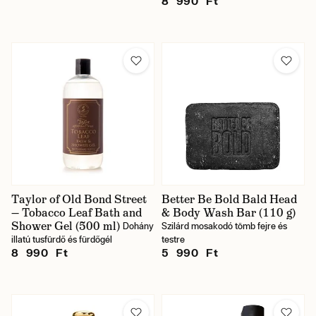
8 990 Ft
Taylor of Old Bond Street
Better Be Bold Bald Head
— Tobacco Leaf Bath and
& Body Wash Bar (110 g)
Shower Gel (500 ml)
Dohány
Szilárd mosakodó tömb fejre és
illatú tusfürdő és fürdőgél
testre
8 990 Ft
5 990 Ft