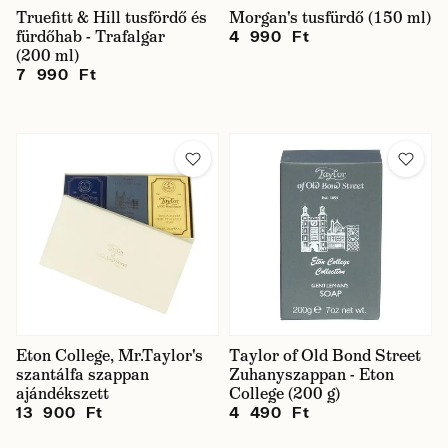
Truefitt & Hill tusfördő és
Morgan's tusfürdő (150 ml)
fürdőhab - Trafalgar
4 990 Ft
(200 ml)
7 990 Ft
Eton College, Mr.Taylor's
Taylor of Old Bond Street
szantálfa szappan
Zuhanyszappan - Eton
ajándékszett
College (200 g)
13 900 Ft
4 490 Ft