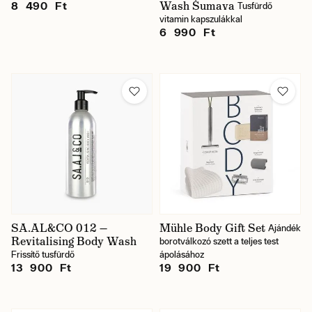
Wash Šumava
8 490 Ft
Tusfürdő
vitamin kapszulákkal
6 990 Ft
SA.AL&CO 012 —
Mühle Body Gift Set
Ajándék
Revitalising Body Wash
borotválkozó szett a teljes test
Frissítő tusfürdő
ápolásához
13 900 Ft
19 900 Ft