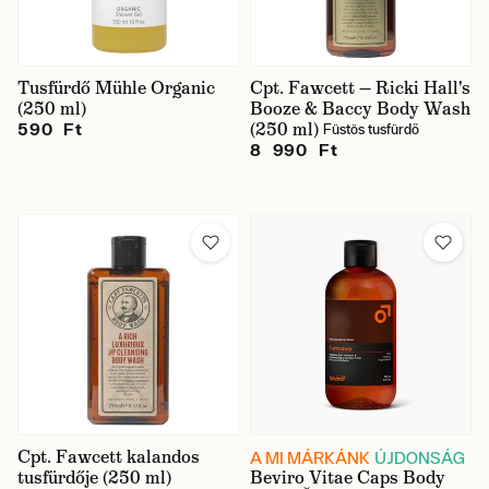
Tusfürdő Mühle Organic
Cpt. Fawcett — Ricki Hall's
(250 ml)
Booze & Baccy Body Wash
(250 ml)
590 Ft
Füstös tusfürdő
8 990 Ft
Cpt. Fawcett kalandos
A MI MÁRKÁNK
ÚJDONSÁG
tusfürdője (250 ml)
Beviro Vitae Caps Body