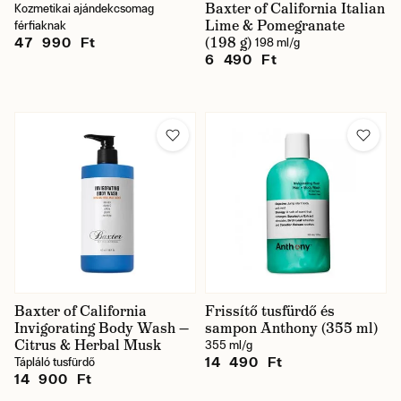
Baxter of California Italian
Kozmetikai ajándekcsomag
Lime & Pomegranate
férfiaknak
(198 g)
47 990 Ft
198 ml/g
6 490 Ft
Baxter of California
Frissítő tusfürdő és
Invigorating Body Wash —
sampon Anthony (355 ml)
Citrus & Herbal Musk
355 ml/g
14 490 Ft
Tápláló tusfürdő
14 900 Ft