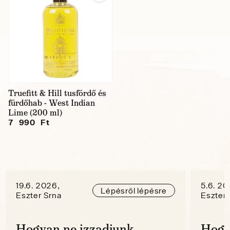
Truefitt & Hill tusfördő és
fürdőhab - West Indian
Lime (200 ml)
7 990 Ft
19.6. 2026,
5.6. 20
Lépésről lépésre
Eszter Srna
Eszter 
Hogyan ne izzadjunk
Hogy