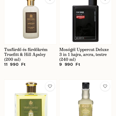
Tusfürdő és fürdőkrém
Mosógél Uppercut Deluxe
Truefitt & Hill Apsley
3 in 1 hajra, arcra, testre
(200 ml)
(240 ml)
11 990 Ft
9 990 Ft