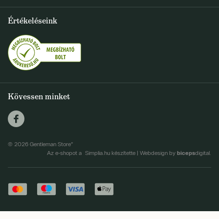
Szállítás és fizetés
+36 1 500 9497
Értékeléseink
FELIRATKOZOM
info@gentlemanstore.hu
Egyetértek a hírlevél elküldésével
Személyes adatok feldolgozásának feltételei
Kövessen minket
© 2026 Gentleman Store"
biceps
Az e-shopot a Simplia.hu készítette
|
Webdesign by
digital.