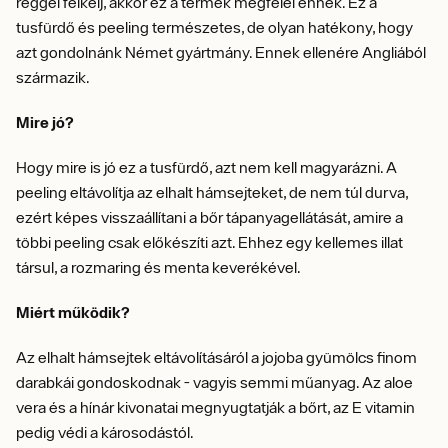
reggel felkelj, akkor ez a termék megfelel ennek. Ez a
tusfürdő és peeling természetes, de olyan hatékony, hogy
azt gondolnánk Német gyártmány. Ennek ellenére Angliából
származik.
Mire jó?
Hogy mire is jó ez a tusfürdő, azt nem kell magyarázni. A
peeling eltávolítja az elhalt hámsejteket, de nem túl durva,
ezért képes visszaállítani a bőr tápanyagellátását, amire a
többi peeling csak előkészíti azt. Ehhez egy kellemes illat
társul, a rozmaring és menta keverékével.
Miért működik?
Az elhalt hámsejtek eltávolításáról a jojoba gyümölcs finom
darabkái gondoskodnak - vagyis semmi műanyag. Az aloe
vera és a hínár kivonatai megnyugtatják a bőrt, az E vitamin
pedig védi a károsodástól.