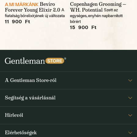
Beviro
Copenhagen Grooming —
A MI MÁRKÁNK
Forever Young Elixir 2.0
WH. Potential
A
Szett az
fiatalság bőrelixírjének új változata
egységes, enyhén napbarnított
11 900 Ft
bőrért
15 900 Ft
A Gentleman Store-ról
Elismeréseink
Segítség a vásárlásnál
Rólunk
Gyakran ismételt kérdések
Journal
Hírlevél
Visszaküldés és reklamáció
Kapjon heti 1x értesítést a Gentleman Store új termékeiről és
Általános Szerződési Feltételek
Elérhetőségek
a speciális kínálatokról