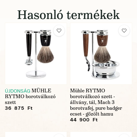
Hasonló termékek
MÜHLE
Mühle RYTMO
ÚJDONSÁG
RYTMO borotválkozó
borotválkozó szett -
szett
állvány, tál, Mach 3
borotvafej, pure badger
36 875 Ft
ecset - gőzölt hamu
44 900 Ft