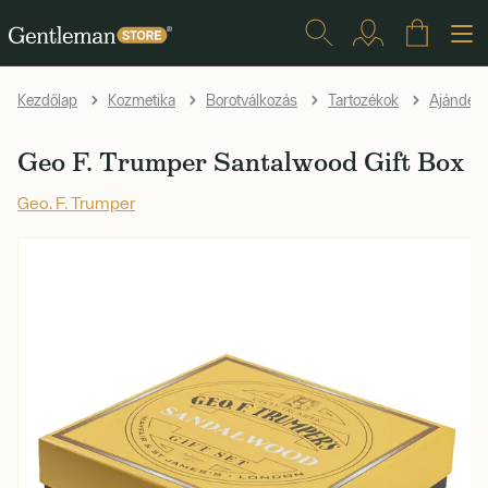
Kezdőlap
Kozmetika
Borotválkozás
Tartozékok
Ajándéks
Geo F. Trumper Santalwood Gift Box
Geo. F. Trumper