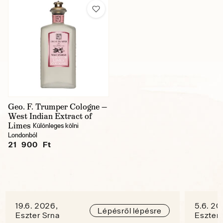
Geo. F. Trumper Cologne —
West Indian Extract of
Limes
Különleges kölni
Londonból
21 900 Ft
19.6. 2026,
5.6. 20
Lépésről lépésre
Eszter Srna
Eszter 