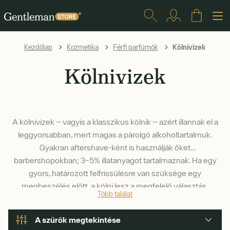
Kölnivizek
Kezdőlap
Kozmetika
Férfi parfümök
Kölnivizek
A kölnivizek — vagyis a klasszikus kölnik — azért illannak el a
leggyorsabban, mert magas a párolgó alkohol­tartalmuk.
Gyakran aftershave-ként is használják őket
barbershopokban; 3–5% illatanyagot tartalmaznak. Ha egy
gyors, határozott felfrissülésre van szüksége egy
megbeszélés előtt, a kölni lesz a megfelelő választás.
Több találat
A szűrők megtekintése