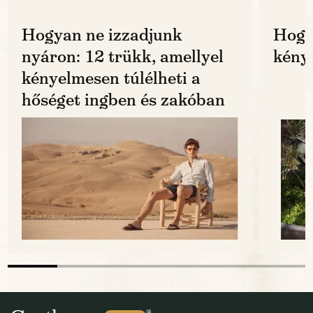
Hogyan ne izzadjunk
Hogy
nyáron: 12 trükk, amellyel
kénye
kényelmesen túlélheti a
hőséget ingben és zakóban