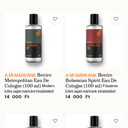
Márka
Illat
Ár
Beviro
Beviro
A MI MÁRKÁNK
A MI MÁRKÁNK
Metropolitan Eau De
Bohemian Spirit Eau De
Cologne (100 ml)
Cologne (100 ml)
Modern
Fűszeres
Raktáron
kölni saját márkánt kínálatából
kölni saját márkánk kínálatából
14 000 Ft
14 000 Ft