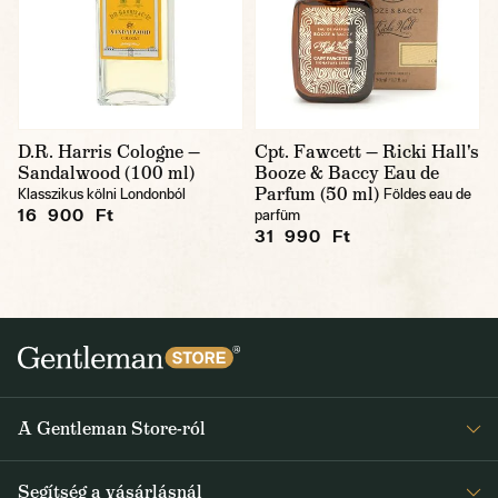
D.R. Harris Cologne —
Cpt. Fawcett — Ricki Hall's
Sandalwood (100 ml)
Booze & Baccy Eau de
Parfum (50 ml)
Klasszikus kölni Londonból
Földes eau de
16 900 Ft
parfüm
31 990 Ft
A Gentleman Store-ról
Elismeréseink
Segítség a vásárlásnál