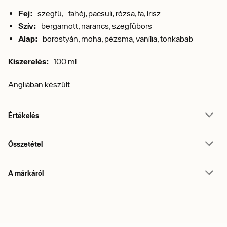
Fej:
szegfű,
fahéj, pacsuli, rózsa, fa, írisz
Szív:
bergamott, narancs, szegfűbors
Alap:
borostyán, moha, pézsma, vanília, tonka
bab
Kiszerelés:
100 ml
Angliában készült
Értékelés
Összetétel
A márkáról