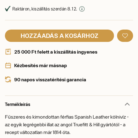
Raktáron, kiszállítás szerdán 8. 12.
HOZZÁADÁS A KOSÁRHOZ
25 000 Ft felett a kiszállítás ingyenes
Kézbesítés már másnap
90 napos visszatérítési garancia
Termékleírás
Fűszeres és kimondottan férfias Spanish Leather kölnivíz -
a
z egyik legrégebbi illat az angol Truefitt & Hill gyártótól - a
recept változatlan már 1814 óta.