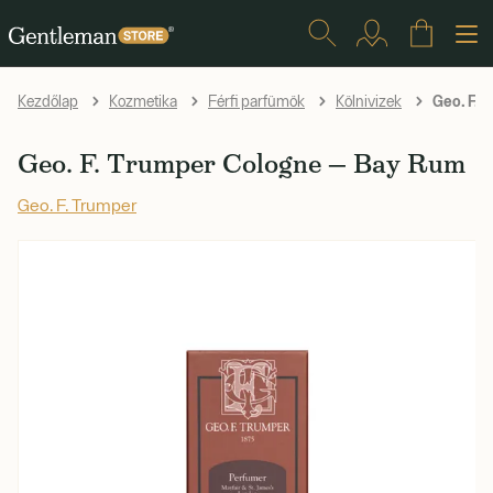
Geo. F. 
Kezdőlap
Kozmetika
Férfi parfümök
Kölnivizek
Geo. F. Trumper Cologne — Bay Rum
Geo. F. Trumper