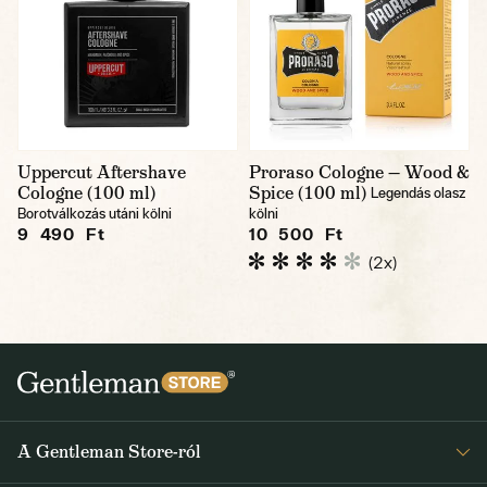
Uppercut Aftershave
Proraso Cologne — Wood &
Cologne (100 ml)
Spice (100 ml)
Legendás olasz
Borotválkozás utáni kölni
kölni
9 490 Ft
10 500 Ft
(2x)
A Gentleman Store-ról