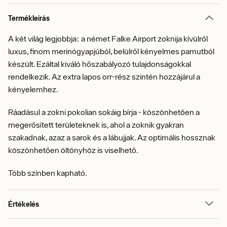
Termékleírás
A két világ legjobbja: a német Falke Airport zoknija kívülről
luxus, finom merinógyapjúból, belülről kényelmes pamutból
készült. Ezáltal kiváló hőszabályozó tulajdonságokkal
rendelkezik. Az extra lapos orr-rész szintén hozzájárul a
kényelemhez.
Ráadásul a zokni pokolian sokáig bírja - köszönhetően a
megerősített területeknek is, ahol a zoknik gyakran
szakadnak, azaz a sarok és a lábujjak. Az optimális hossznak
köszönhetően öltönyhöz is viselhető.
Több színben kapható.
Értékelés