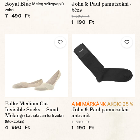
Royal Blue
John & Paul pamutzokni -
Meleg szűzgyapjú
bézs
zokni
7 490 Ft
1 590 Ft
1 190 Ft
Falke Medium Cut
A MI MÁRKÁNK
AKCIÓ 25 %
Invisible Socks — Sand
John & Paul pamutzokni -
Melange
antracit
Láthatatlan férfi zokni
(titokzokni)
1 590 Ft
4 990 Ft
1 190 Ft