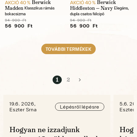
Berwick
Berwick
AKCIÓ 40 %
AKCIÓ 40 %
Madden
Hiddleston — Navy
Klasszikus rámás
Elegáns,
bokacsizma
dupla csatos félcipő
94 900 Ft
94 900 Ft
56 900 Ft
56 900 Ft
TOVÁBBI TERMÉKEK
1
2
19.6. 2026,
5.6. 20
Lépésről lépésre
Eszter Srna
Eszter 
Hogyan ne izzadjunk
Hogy