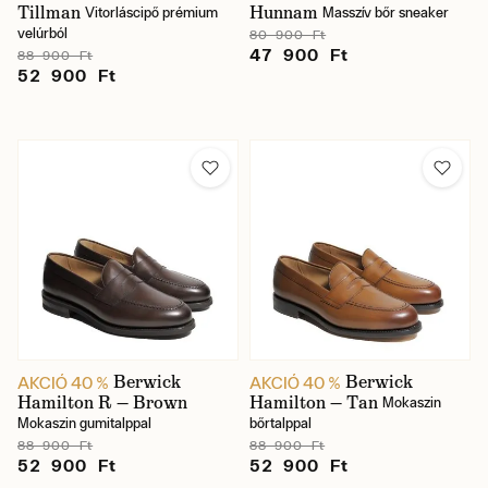
Tillman
Hunnam
Vitorláscipő prémium
Masszív bőr sneaker
velúrból
80 900 Ft
47 900 Ft
88 900 Ft
52 900 Ft
Berwick
Berwick
AKCIÓ 40 %
AKCIÓ 40 %
Hamilton R — Brown
Hamilton — Tan
Mokaszin
Mokaszin gumitalppal
bőrtalppal
88 900 Ft
88 900 Ft
52 900 Ft
52 900 Ft