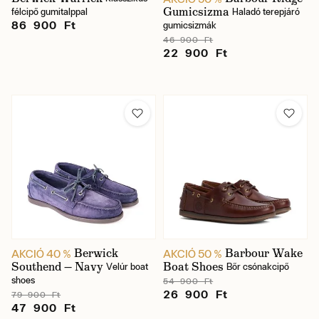
Gumicsizma
félcipő gumitalppal
Haladó terepjáró
Felépítés
86 900 Ft
gumicsizmák
46 900 Ft
22 900 Ft
Anyag
Cipő típusa
Ár
Raktáron
Berwick
Barbour Wake
AKCIÓ 40 %
AKCIÓ 50 %
Southend — Navy
Boat Shoes
Velúr boat
Bőr csónakcipő
shoes
54 900 Ft
26 900 Ft
79 900 Ft
47 900 Ft