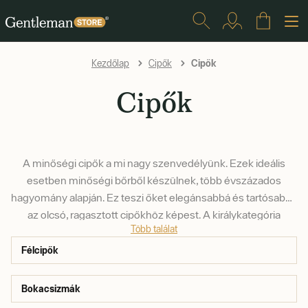
Cipők
Kezdőlap
Cipők
Cipők
A minőségi cipők a mi nagy szenvedélyünk. Ezek ideális
esetben minőségi bőrből készülnek, több évszázados
hagyomány alapján. Ez teszi őket elegánsabbá és tartósabbá
az olcsó, ragasztott cipőkhöz képest. A királykategória
Több találat
természetesen az úgynevezett keretes, vagy Goodyear
Welted csizma, amelyek a szélesebb patkónak
Félcipők
köszönhetően rendkívül kényelmesek. A szezonális
kollekciók részeként nemcsak formális modellekből, hanem
Bokacsizmák
szabadidős tornacipőkből is válogatunk.