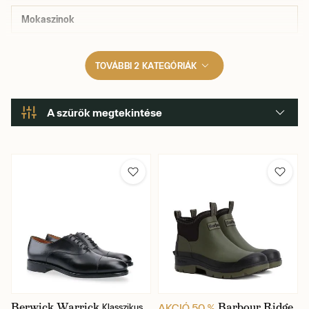
Mokaszinok
TOVÁBBI 2 KATEGÓRIÁK
A szűrők megtekintése
Márka
Szín
Cipő méret
Pata
Berwick Warrick
Barbour Ridge
AKCIÓ 50 %
Klasszikus