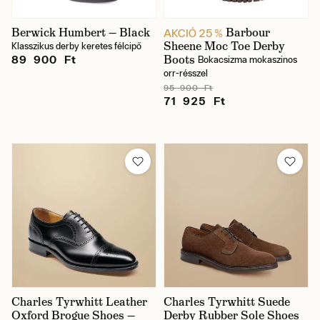
Berwick Humbert — Black
Barbour
AKCIÓ 25 %
Sheene Moc Toe Derby
Klasszikus derby keretes félcipő
Boots
89 900 Ft
Bokacsizma mokaszinos
orr-résszel
95 900 Ft
71 925 Ft
Charles Tyrwhitt Leather
Charles Tyrwhitt Suede
Oxford Brogue Shoes —
Derby Rubber Sole Shoes