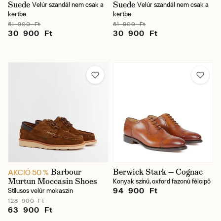
Suede
Suede
Velúr szandál nem csak a
Velúr szandál nem csak a
kertbe
kertbe
61 900 Ft
61 900 Ft
30 900 Ft
30 900 Ft
Barbour
Berwick Stark — Cognac
AKCIÓ 50 %
Murtun Moccasin Shoes
Konyak színű, oxford fazonú félcipő
94 900 Ft
Stílusos velúr mokaszin
128 900 Ft
63 900 Ft