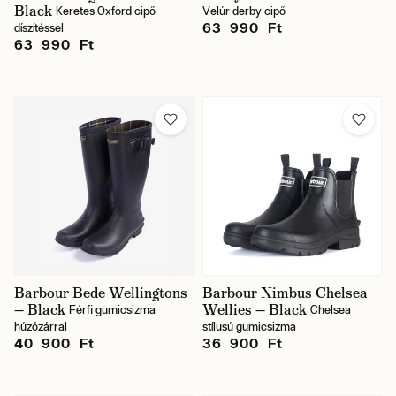
Black
Keretes Oxford cipő
Velúr derby cipő
63 990 Ft
díszítéssel
63 990 Ft
Barbour Bede Wellingtons
Barbour Nimbus Chelsea
— Black
Wellies — Black
Férfi gumicsizma
Chelsea
húzózárral
stílusú gumicsizma
40 900 Ft
36 900 Ft