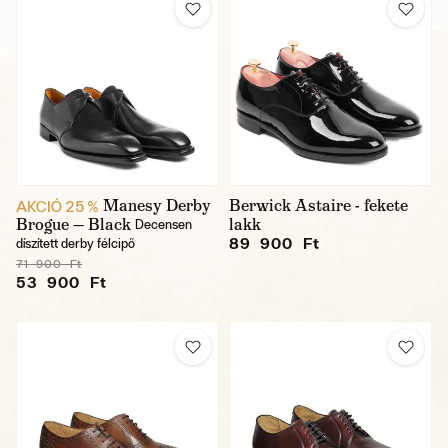
Manesy Derby
Berwick Astaire - fekete
AKCIÓ 25 %
Brogue — Black
lakk
Decensen
89 900 Ft
díszített derby félcipő
71 900 Ft
53 900 Ft