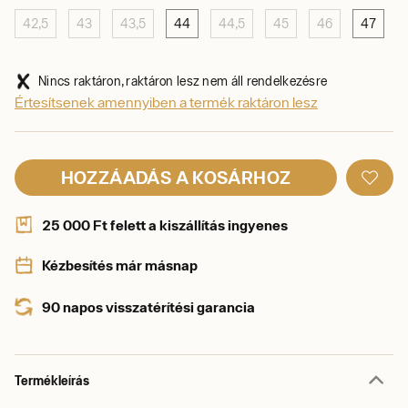
42,5
43
43,5
44
44,5
45
46
47
Nincs raktáron, raktáron lesz nem áll rendelkezésre
Értesítsenek amennyiben a termék raktáron lesz
HOZZÁADÁS A KOSÁRHOZ
25 000 Ft felett a kiszállítás ingyenes
Kézbesítés már másnap
90 napos visszatérítési garancia
Termékleírás