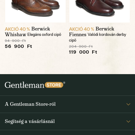
Berwick
Berwick
AKCIÓ 40 %
AKCIÓ 40 %
Whishaw
Fiennes
Elegáns oxford cipő
Valódi kordován derby
cipő
94 900 Ft
56 900 Ft
204 900 Ft
119 000 Ft
A Gentleman Store-ról
Elismeréseink
Segítség a vásárlásnál
Rólunk
Gyakran ismételt kérdések