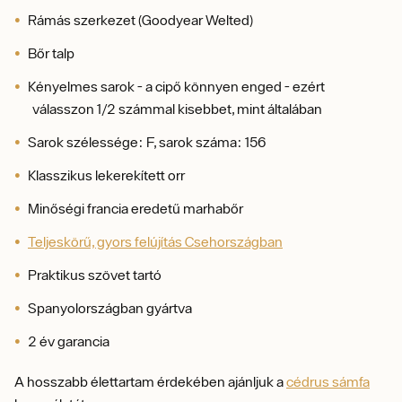
Rámás szerkezet (Goodyear Welted)
Bőr talp
Kényelmes sarok - a cipő könnyen enged - ezért
válasszon 1/2 számmal kisebbet, mint általában
Sarok szélessége: F, sarok száma: 156
Klasszikus lekerekített orr
Minőségi francia eredetű marhabőr
Teljeskörű, gyors felújítás Csehországban
Praktikus szövet tartó
Spanyolországban gyártva
2 év garancia
A hosszabb élettartam érdekében ajánljuk a
cédrus sámfa