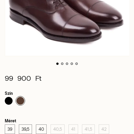
99 900 Ft
Szín
Méret
39
39,5
40
40,5
41
41,5
42