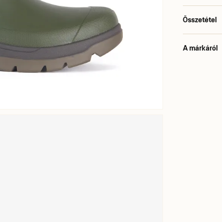
Összetétel
A márkáról