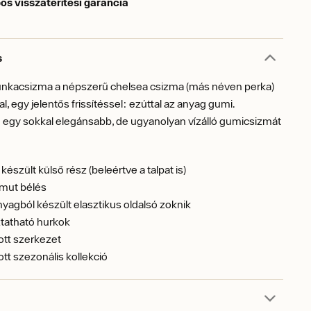
os visszatérítési garancia
s
unkacsizma a népszerű chelsea csizma (más néven perka)
al, egy jelentős frissítéssel: ezúttal az anyag gumi.
 egy sokkal elegánsabb, de ugyanolyan vízálló gumicsizmát
készült külső rész (beleértve a talpat is)
mut bélés
nyagból készült elasztikus oldalsó zoknik
tatható hurkok
ott szerkezet
ott szezonális kollekció