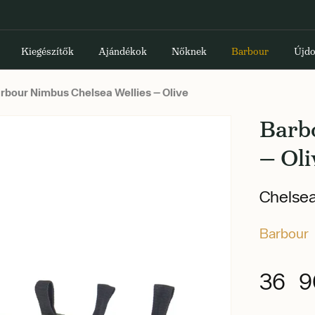
Kiegészítők
Ajándékok
Nőknek
Barbour
Újdo
rbour Nimbus Chelsea Wellies — Olive
Barb
— Oli
Chelsea
Barbour
36 9