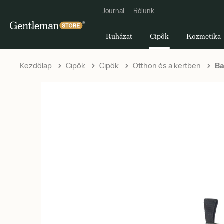
Journal
Rólunk
Ruházat
Cipők
Kozmetika
Kezdőlap
Cipők
Cipők
Otthon és a kertben
Ba