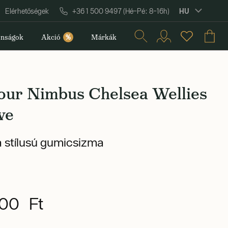
HU
Elérhetőségek
+36 1 500 9497 (Hé–Pé: 8–16h)
nságok
Akció
%
Márkák
our Nimbus Chelsea Wellies
ve
 stílusú gumicsizma
00 Ft