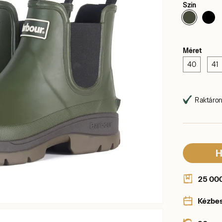
Szín
Méret
40
41
Raktáron,
H
25 000 
Kézbe