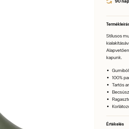
90 nap
Termékleírá
Stílusos m
kialakításáv
Alapvetően
kapunk.
Gumiból 
100% pa
Tartós a
Becsúsz
Ragaszt
Korlátoz
Értékelés