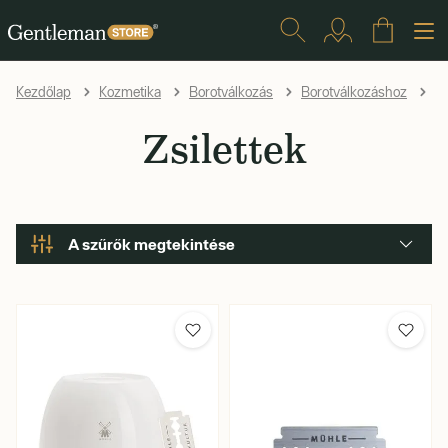
Zs
Kezdőlap
Kozmetika
Borotválkozás
Borotválkozáshoz
Zsilettek
A szűrők megtekintése
Élesség
Márka
Ár