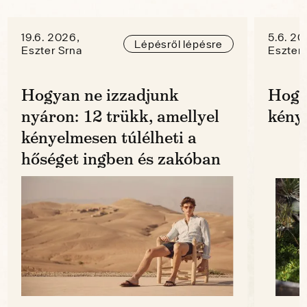
19.6. 2026,
5.6. 20
Lépésről lépésre
Eszter Srna
Eszter 
Hogyan ne izzadjunk
Hogy
nyáron: 12 trükk, amellyel
kénye
kényelmesen túlélheti a
hőséget ingben és zakóban