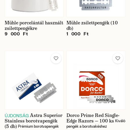
Mühle porcelántál használt
Mühle zsilettpengék (10
zsilettpengékre
db)
9 000 Ft
1 000 Ft
Raktáron
Astra Superior
Dorco Prime Red Single-
ÚJDONSÁG
Stainless borotvapengék
Edge Razors — 100 ks
Kiváló
(5 db)
Prémium borotvapengék
pengék a borotvakéshez