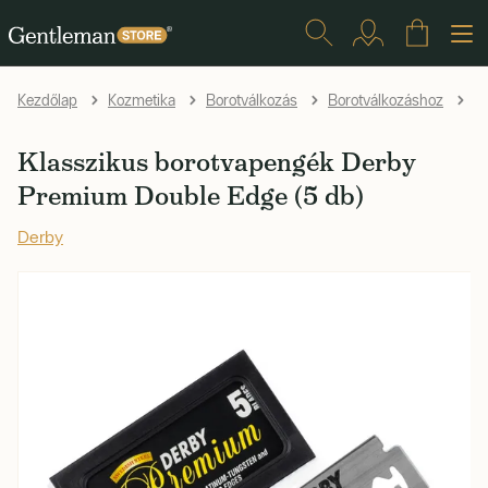
Kezdőlap
Kozmetika
Borotválkozás
Borotválkozáshoz
Zs
Klasszikus borotvapengék Derby
Premium Double Edge (5 db)
Derby