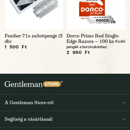
Feather 71s zsilettpenge (5
Dorco Prime Red Single-
db)
Edge Razors — 100 ks
Kiváló
1 500 Ft
pengék a borotvakéshez
2 990 Ft
A Gentleman Store-ról
Elismeréseink
Segítség a vásárlásnál
Rólunk