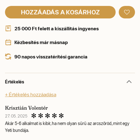
HOZZÁADÁS A KOSÁRHOZ
25 000 Ft felett a kiszállítás ingyenes
Kézbesítés már másnap
90 napos visszatérítési garancia
Értékelés
+ Értékelés hozzáadása
Krisztián Volentér
27. 05. 2025
Akár 5-6 alkalmat is kibír, ha nem olyan sűrű az arcszőröd, mint egy
Yeti bundája.