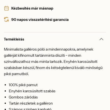
Kézbesítés már másnap
90 napos visszatérítési garancia
Termékleírás
Minimalista galléros póló a mindennapokra, amelynek
gallérját kifinomult tartánminta díszíti – minden
színváltozathoz más minta tartozik. Enyhén karcsúsított
szabásban készül, finom és kétségtelenül kiváló minőségű
piké pamutból.
100% piké pamut
Enyhén karcsúsított szabás
Gombos záródás
Tartán részletek a galléron
Számos színben kapható