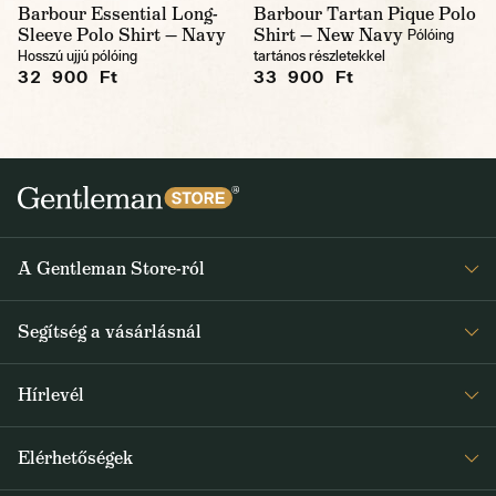
Barbour Essential Long-
Barbour Tartan Pique Polo
Sleeve Polo Shirt — Navy
Shirt — New Navy
Pólóing
Hosszú ujjú pólóing
tartános részletekkel
32 900 Ft
33 900 Ft
A Gentleman Store-ról
Elismeréseink
Segítség a vásárlásnál
Rólunk
Gyakran ismételt kérdések
Journal
Hírlevél
Visszaküldés és reklamáció
Kapjon heti 1x értesítést a Gentleman Store új termékeiről és
Általános Szerződési Feltételek
Elérhetőségek
a speciális kínálatokról
Szállítás és fizetés