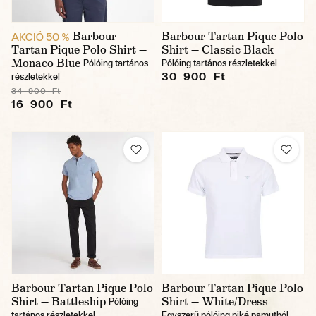
Barbour
Barbour Tartan Pique Polo
AKCIÓ 50 %
Tartan Pique Polo Shirt —
Shirt — Classic Black
Monaco Blue
Pólóing tartános
Pólóing tartános részletekkel
30 900 Ft
részletekkel
34 900 Ft
16 900 Ft
Barbour Tartan Pique Polo
Barbour Tartan Pique Polo
Shirt — Battleship
Shirt — White/Dress
Pólóing
tartános részletekkel
Egyszerű pólóing piké pamutból