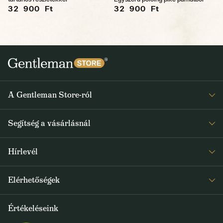
32 900 Ft
32 900 Ft
A Gentleman Store-ról
Elismeréseink
Segítség a vásárlásnál
Rólunk
Gyakran ismételt kérdések
Journal
Hírlevél
Visszaküldés és reklamáció
Kapjon heti 1x értesítést a Gentleman Store új termékeiről és
Általános Szerződési Feltételek
Elérhetőségek
a speciális kínálatokról
Szállítás és fizetés
+36 1 500 9497
Értékeléseink
FELIRATKOZOM
info@gentlemanstore.hu