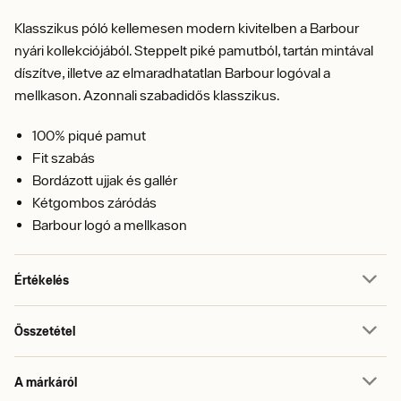
Klasszikus póló kellemesen modern kivitelben a Barbour
nyári kollekciójából. Steppelt piké pamutból, tartán mintával
díszítve, illetve az elmaradhatatlan Barbour logóval a
mellkason. Azonnali szabadidős klasszikus.
100% piqué pamut
Fit szabás
Bordázott ujjak és gallér
Kétgombos záródás
Barbour logó a mellkason
Értékelés
Összetétel
A márkáról