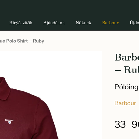
Kiegészítők
Ajándékok
Nőknek
Barbour
Újdo
ue Polo Shirt — Ruby
Barbo
— Ru
Pólóing
Barbour
33 9