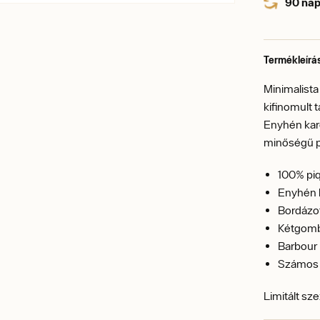
90 nap
Termékleírá
Minimalista
kifinomult 
Enyhén karc
minőségű p
100% pi
Enyhén k
Bordázott
Kétgomb
Barbour 
Számos 
Limitált sze