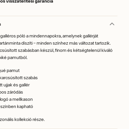
os visszatérítési garancia
s
 galléros póló a mindennapokra, amelynek gallérját
tartánminta díszíti – minden színhez más változat tartozik.
súsított szabásban készül, finom és kétségtelenül kiváló
iké pamutból.
qué pamut
arcsúsított szabás
 ujjak és gallér
os záródás
logó a mellkason
színben kapható
zonális kollekció része.