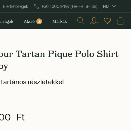
HU
Elérhetőségek
+36 1 500 9497 (Hé–Pé: 8–16h)
nságok
Akció
%
Márkák
ur Tartan Pique Polo Shirt
by
 tartános részletekkel
00 Ft