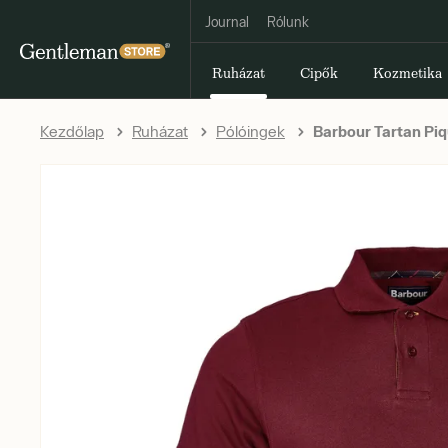
Journal
Rólunk
Ruházat
Cipők
Kozmetika
Kezdőlap
Ruházat
Pólóingek
Barbour Tartan Piq