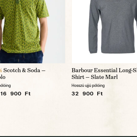
Scotch & Soda —
Barbour Essential Long-S
%
olo
Shirt — Slate Marl
ólóing
Hosszú ujjú pólóing
16 900 Ft
32 900 Ft