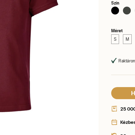
Szín
Méret
S
M
Raktáron,
H
25 000 
Kézbe