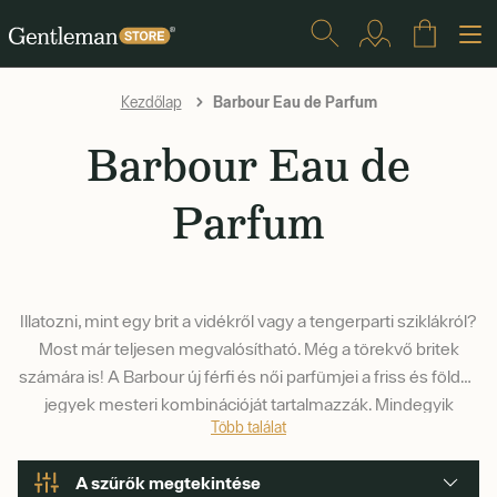
Barbour Eau de Parfum
Kezdőlap
Barbour Eau de
Parfum
Illatozni, mint egy brit a vidékről vagy a tengerparti sziklákról?
Most már teljesen megvalósítható. Még a törekvő britek
számára is! A Barbour új férfi és női parfümjei a friss és földes
jegyek mesteri kombinációját tartalmazzák. Mindegyik
Több találat
parfüm (Heritage, Coastal és Origins) kapható intenzív
uniszex változatban is.
A szűrők megtekintése