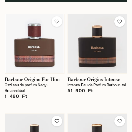
Márka
Szín
Ár
Barbour Origins For Him
Barbour Origins Intense
Őszi eau de parfüm Nagy-
Intenzív Eau de Parfum Barbour-tól
51 900 Ft
Britanniából
Raktáron
1 490 Ft