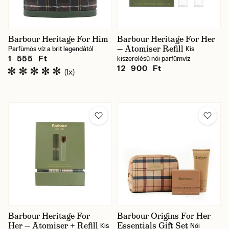
Barbour Heritage For Him
Barbour Heritage For Her
— Atomiser Refill
Parfümös víz a brit legendától
Kis
1 555 Ft
kiszerelésű női parfümvíz
12 900 Ft
(1x)
Barbour Heritage For
Barbour Origins For Her
Her — Atomiser + Refill
Essentials Gift Set
Kis
Női