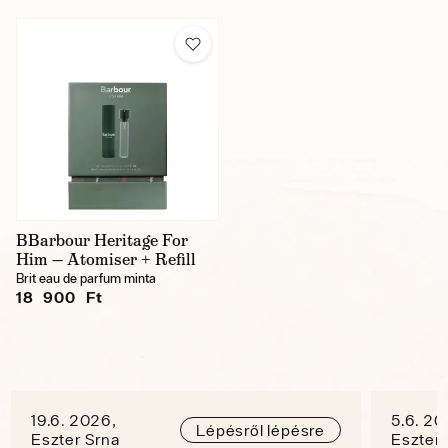
BBarbour Heritage For
Him — Atomiser + Refill
Brit eau de parfum minta
18 900 Ft
19.6. 2026,
5.6. 20
Lépésről lépésre
Eszter Srna
Eszter 