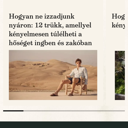
Hogyan ne izzadjunk
Hogy
nyáron: 12 trükk, amellyel
kénye
kényelmesen túlélheti a
hőséget ingben és zakóban