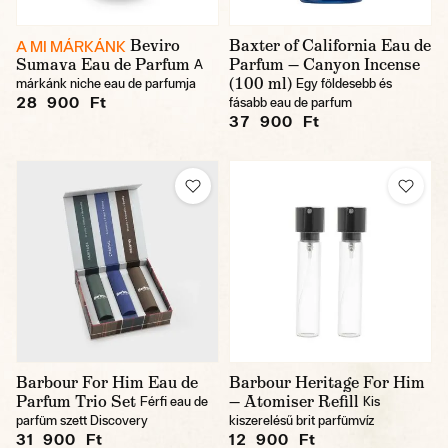
Beviro
Baxter of California Eau de
A MI MÁRKÁNK
Sumava Eau de Parfum
Parfum — Canyon Incense
A
(100 ml)
márkánk niche eau de parfumja
Egy földesebb és
28 900 Ft
fásabb eau de parfum
37 900 Ft
Barbour For Him Eau de
Barbour Heritage For Him
Parfum Trio Set
— Atomiser Refill
Férfi eau de
Kis
parfüm szett Discovery
kiszerelésű brit parfümvíz
31 900 Ft
12 900 Ft