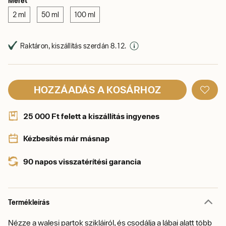
Méret
2 ml
50 ml
100 ml
Raktáron, kiszállítás szerdán 8. 12.
HOZZÁADÁS A KOSÁRHOZ
25 000 Ft felett a kiszállítás ingyenes
Kézbesítés már másnap
90 napos visszatérítési garancia
Termékleírás
Nézze a walesi partok szikláiról, és csodálja a lábai alatt több