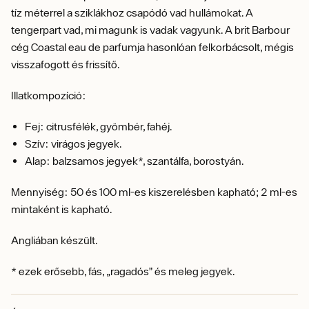
tíz méterrel a sziklákhoz csapódó vad hullámokat. A
tengerpart vad, mi magunk is vadak vagyunk. A brit Barbour
cég Coastal eau de parfumja hasonlóan felkorbácsolt, mégis
visszafogott és frissítő.
Illatkompozíció:
Fej: citrusfélék, gyömbér, fahéj.
Szív: virágos jegyek.
Alap: balzsamos jegyek*, szantálfa, borostyán.
Mennyiség: 50 és 100 ml-es kiszerelésben kapható; 2 ml-es
mintaként is kapható.
Angliában készült.
* ezek erősebb, fás, „ragadós” és meleg jegyek.