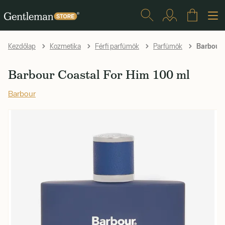
Barbour 
Kezdőlap
Kozmetika
Férfi parfümök
Parfümök
Barbour Coastal For Him 100 ml
Barbour