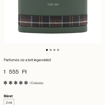
Parfümös víz a brit legendától
1 555 Ft
1 Értékelés
Méret
2 ml