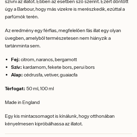
szívni az illatot. Ebben az esetben szó szerint. Ezért döntött
úgy a Barbour, hogy más vizekre is merészkedik, ezúttal a
parfümök terén.
Az eredmény egy férfias, megfelelően fás illat egy olyan
üvegben, amelyből természetesen nem hiányzik a
tartánminta sem.
Fej:
citrom, narancs, bergamott
Szív:
kardamom, fekete bors, perui bors
Alap:
cédrusfa, vetiver, guaiacfa
Térfogat:
50 ml, 100 ml
Made in England
Egy kis mintacsomagot is kínálunk, hogy otthonában
kényelmesen kipróbálhassa az illatot.