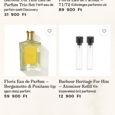
Parfum Trio Set
71/72
Férfi eau de
Különleges parfümös víz
89 900 Ft
parfüm szett Discovery
31 900 Ft
Floris Eau de Parfum —
Barbour Heritage For Him
Bergamotto di Positano
— Atomiser Refill
Egy
Kis
igazi olasz parfüm
kiszerelésű brit parfümvíz
59 900 Ft
12 900 Ft