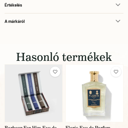
Értékelés
A márkáról
Hasonló termékek
Barbour For Him Eau de
Floris Eau de Parfum —