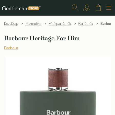
Barbour 
Kezdőlap
Kozmetika
Férfi parfümök
Parfümök
Barbour Heritage For Him
Barbour