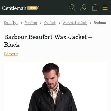
Barbour Be
Kezdőlap
Ruházat
Kabátok
Viaszolt kabátok
Barbour Beaufort Wax Jacket —
Black
Barbour