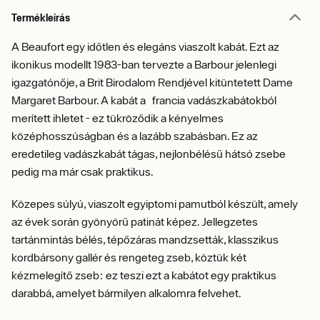
Termékleírás
A Beaufort egy időtlen és elegáns viaszolt kabát. Ezt az
ikonikus modellt 1983-ban tervezte a Barbour jelenlegi
igazgatónője, a Brit Birodalom Rendjével kitüntetett Dame
Margaret Barbour. A kabát a francia vadászkabátokból
merített ihletet - ez tükröződik a kényelmes
középhosszúságban és a lazább szabásban. Ez az
eredetileg vadászkabát tágas, nejlonbélésű hátsó zsebe
pedig ma már csak praktikus.
Közepes súlyú, viaszolt egyiptomi pamutból készült, amely
az évek során gyönyörű patinát képez. Jellegzetes
tartánmintás bélés, tépőzáras mandzsetták, klasszikus
kordbársony gallér és rengeteg zseb, köztük két
kézmelegítő zseb: ez teszi ezt a kabátot egy praktikus
darabbá, amelyet bármilyen alkalomra felvehet.