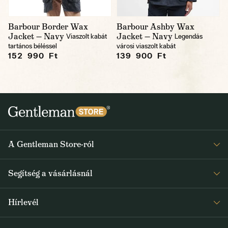
Barbour Border Wax
Barbour Ashby Wax
Jacket — Navy
Jacket — Navy
Viaszolt kabát
Legendás
tartános béléssel
városi viaszolt kabát
152 990 Ft
139 900 Ft
A Gentleman Store-ról
Elismeréseink
Segítség a vásárlásnál
Rólunk
Gyakran ismételt kérdések
Journal
Hírlevél
Visszaküldés és reklamáció
Kapjon heti 1x értesítést a Gentleman Store új termékeiről és
Általános Szerződési Feltételek