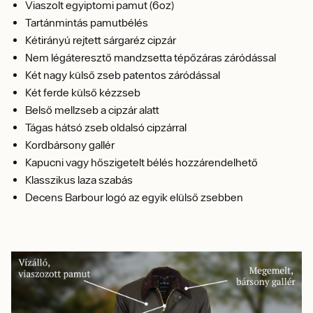
Viaszolt egyiptomi pamut (6oz)
Tartánmintás pamutbélés
Kétirányú rejtett sárgaréz cipzár
Nem légáteresztő mandzsetta tépőzáras záródással
Két nagy külső zseb patentos záródással
Két ferde külső kézzseb
Belső mellzseb a cipzár alatt
Tágas hátsó zseb oldalsó cipzárral
Kordbársony gallér
Kapucni vagy hőszigetelt bélés hozzárendelhető
Klasszikus laza szabás
Decens Barbour logó az egyik elülső zsebben