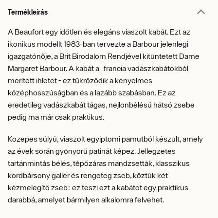
Termékleírás
A Beaufort egy időtlen és elegáns viaszolt kabát. Ezt az
ikonikus modellt 1983-ban tervezte a Barbour jelenlegi
igazgatónője, a Brit Birodalom Rendjével kitüntetett Dame
Margaret Barbour. A kabát a francia vadászkabátokból
merített ihletet - ez tükröződik a kényelmes
középhosszúságban és a lazább szabásban. Ez az
eredetileg vadászkabát tágas, nejlonbélésű hátsó zsebe
pedig ma már csak praktikus.
Közepes súlyú, viaszolt egyiptomi pamutból készült, amely
az évek során gyönyörű patinát képez. Jellegzetes
tartánmintás bélés, tépőzáras mandzsetták, klasszikus
kordbársony gallér és rengeteg zseb, köztük két
kézmelegítő zseb: ez teszi ezt a kabátot egy praktikus
darabbá, amelyet bármilyen alkalomra felvehet.