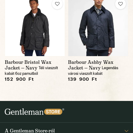
Barbour Bristol Wax
Barbour Ashby Wax
Jacket — Navy
Jacket — Navy
Téli viaszolt
Legendás
kabát 6oz pamutból
városi viaszolt kabát
152 900 Ft
139 900 Ft
A Gentleman Store-ról