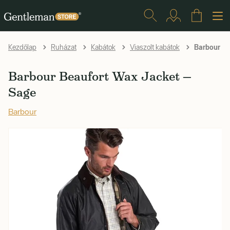
Barbour Be
Kezdőlap
Ruházat
Kabátok
Viaszolt kabátok
Barbour Beaufort Wax Jacket —
Sage
Barbour