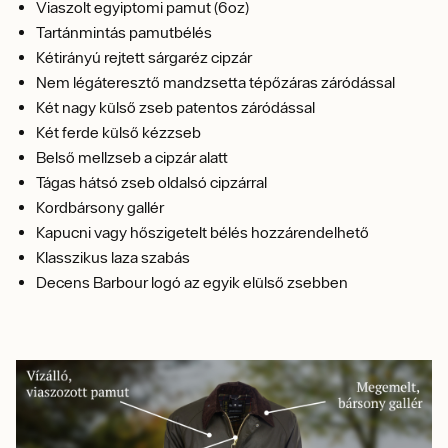
Viaszolt egyiptomi pamut (6oz)
Tartánmintás pamutbélés
Kétirányú rejtett sárgaréz cipzár
Nem légáteresztő mandzsetta tépőzáras záródással
Két nagy külső zseb patentos záródással
Két ferde külső kézzseb
Belső mellzseb a cipzár alatt
Tágas hátsó zseb oldalsó cipzárral
Kordbársony gallér
Kapucni vagy hőszigetelt bélés hozzárendelhető
Klasszikus laza szabás
Decens Barbour logó az egyik elülső zsebben