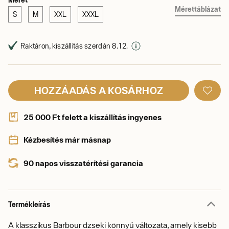
Mérettáblázat
S
M
XXL
XXXL
Raktáron, kiszállítás szerdán 8. 12.
HOZZÁADÁS A KOSÁRHOZ
25 000 Ft felett a kiszállítás ingyenes
Kézbesítés már másnap
90 napos visszatérítési garancia
Termékleírás
A klasszikus Barbour dzseki könnyű változata, amely kisebb