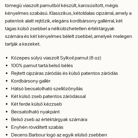
tömegű viaszolt pamutból készült, karcsúsított, mégis
kényelmes szabású. Klasszikus, kétoldalas cipzárral, amely a
patentok alatt rejtőzik, elegáns kordbársony gallérral, két
tágas külső zsebbel a nélkülözhetetlen értéktárgyak
számára és két kényelmes bélelt zsebbel, amelyek melegen
tartják a kezeket.
Közepes súlyú viaszolt Sylkoil pamut (6 oz)
100% pamut tartá belső bélés
Rejtett cipzáras záródás és külső patentos záródás
Kordbársony gallér
Hátsó becsatolható szellőzőnyílás
Két külső zseb patentos záródással
Két ferde külső kézzseb
Becsatolható nyakpánt
Belső zseb az értéktárgyak számára
Enyhén rövidített szabás
Decens Barbour logó az egyik elülső zsebben