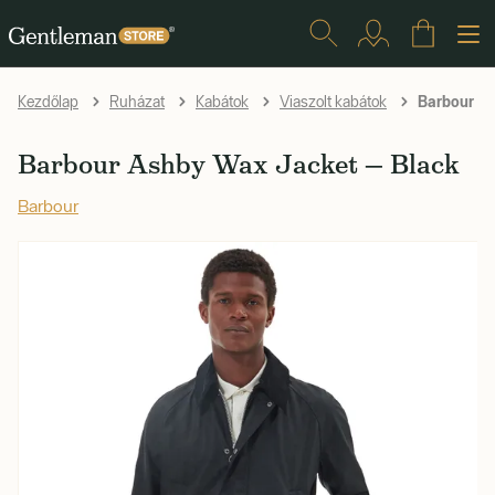
Barbour As
Kezdőlap
Ruházat
Kabátok
Viaszolt kabátok
Barbour Ashby Wax Jacket — Black
Barbour