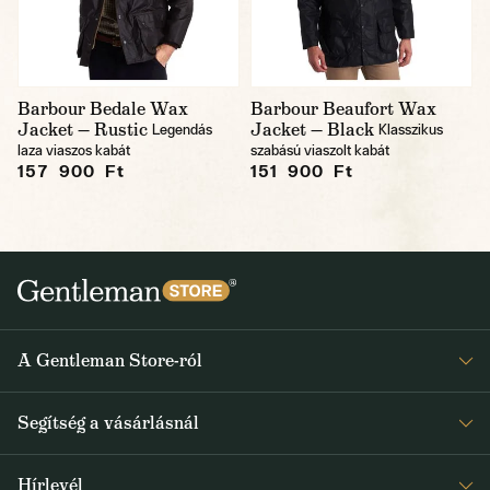
Barbour Bedale Wax
Barbour Beaufort Wax
Jacket — Rustic
Jacket — Black
Legendás
Klasszikus
laza viaszos kabát
szabású viaszolt kabát
157 900 Ft
151 900 Ft
A Gentleman Store-ról
Elismeréseink
Segítség a vásárlásnál
Rólunk
Gyakran ismételt kérdések
Journal
Hírlevél