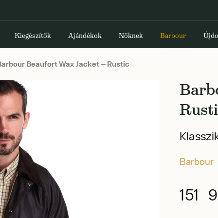
Kiegészítők
Ajándékok
Nőknek
Barbour
Újdo
arbour Beaufort Wax Jacket — Rustic
Barb
Rust
Klasszi
Barbour
151 