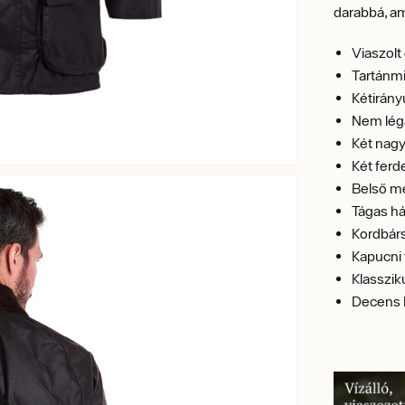
darabbá, a
Viaszolt
Tartánm
Kétirány
Nem lég
Két nagy
Két ferd
Belső me
Tágas há
Kordbárs
Kapucni 
Klasszik
Decens B