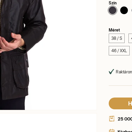
Szín
Méret
38 / S
46 / XXL
Raktáron,
H
25 000 
Kézbe