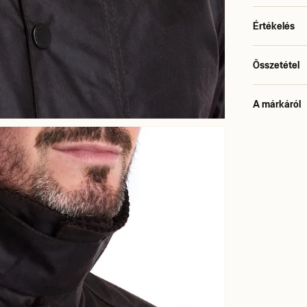
Értékelés
Összetétel
A márkáról