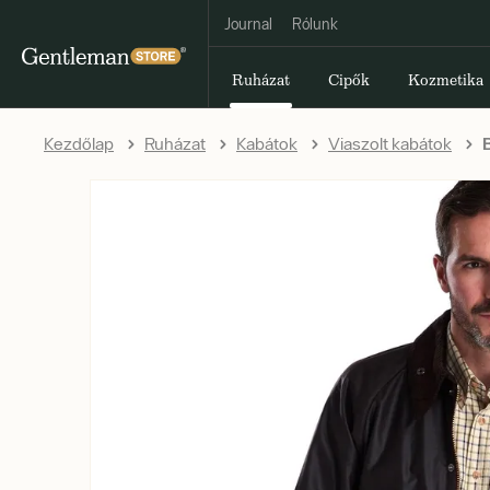
Journal
Rólunk
Ruházat
Cipők
Kozmetika
Kezdőlap
Ruházat
Kabátok
Viaszolt kabátok
B