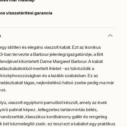
os visszatérítési garancia
s
egy időtlen és elegáns viaszolt kabát. Ezt az ikonikus
3-ban tervezte a Barbour jelenlegi igazgatónője, a Brit
endjével kitüntetett Dame Margaret Barbour. A kabát
adászkabátokból merített ihletet - ez tükröződik a
középhosszúságban és a lazább szabásban. Ez az
 vadászkabát tágas, nejlonbélésű hátsó zsebe pedig ma már
ikus.
yú, viaszolt egyiptomi pamutból készült, amely az évek
örű patinát képez. Jellegzetes tartánmintás bélés,
andzsetták, klasszikus kordbársony gallér és rengeteg
k két kézmelegítő zseb: ez teszi ezt a kabátot egy praktikus