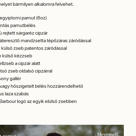
melyet bármilyen alkalomra felvehet.
 egyiptomi pamut (6oz)
intás pamutbélés
ú rejtett sárgaréz cipzár
áteresztő mandzsetta tépőzáras záródással
 külső zseb patentos záródással
e külső kézzseb
llzseb a cipzár alatt
tsó zseb oldalsó cipzárral
ony gallér
vagy hőszigetelt bélés hozzárendelhető
us laza szabás
arbour logó az egyik elülső zsebben