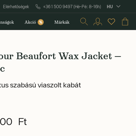
HU
Elérhetőségek
+36 1 500 9497 (Hé–Pé: 8–16h)
nságok
Akció
%
Márkák
our Beaufort Wax Jacket —
ic
kus szabású viaszolt kabát
900 Ft