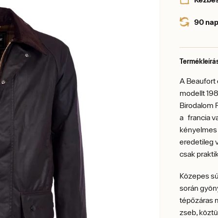
90 nap
Termékleírá
A Beaufort 
modellt 198
Birodalom R
a francia v
kényelmes 
eredetileg
csak prakt
Közepes súl
során gyöny
tépőzáras m
zseb, köztü