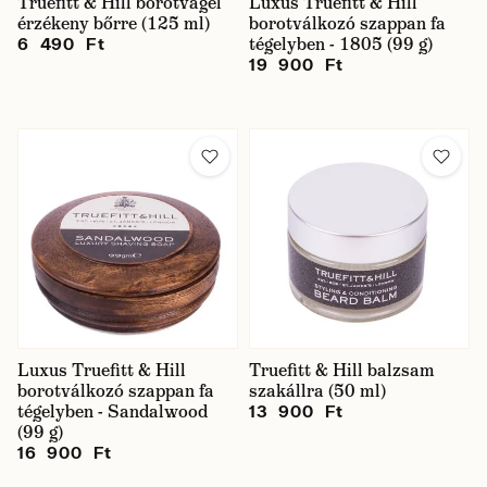
Truefitt & Hill borotvagél
Luxus Truefitt & Hill
érzékeny bőrre (125 ml)
borotválkozó szappan fa
tégelyben - 1805 (99 g)
6 490 Ft
19 900 Ft
Luxus Truefitt & Hill
Truefitt & Hill balzsam
borotválkozó szappan fa
szakállra (50 ml)
tégelyben - Sandalwood
13 900 Ft
(99 g)
16 900 Ft