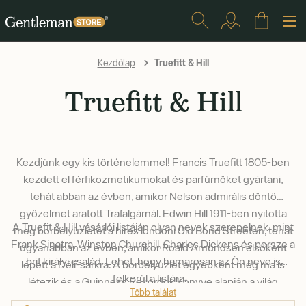
Truefitt & Hill
Kezdőlap
Truefitt & Hill
Kezdjünk egy kis történelemmel! Francis Truefitt 1805-ben
kezdett el férfikozmetikumokat és parfümöket gyártani,
tehát abban az évben, amikor Nelson admirális döntő
győzelmet aratott Trafalgárnál. Edwin Hill 1911-ben nyitotta
A Truefit & Hill vásárlói listáján olyan nevek szerepelnek, mint
meg borbélyüzletét a híres londoni Old Bond Streeten, tehát
Frank Sinatra, Winston Churchill, Charles Dickens és persze a
ugyanabban az évben, amikor Roald Amundsen elsőként
brit királyi család. Lehet, hogy hamarosan az Ön neve is
lépett a Déli-sarkra. A borbélyüzlet egyébként még ma is
felkerül a listára.
létezik és a Guinness Rekordok Könyve alapján a világ
Több találat
legöregebb borbélyüzletének számít.