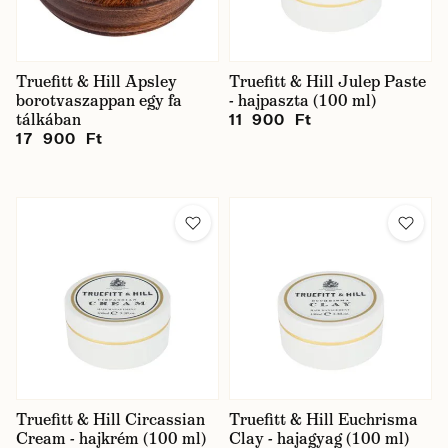
Truefitt & Hill Apsley
Truefitt & Hill Julep Paste
borotvaszappan egy fa
- hajpaszta (100 ml)
tálkában
11 900 Ft
17 900 Ft
Truefitt & Hill Circassian
Truefitt & Hill Euchrisma
Cream - hajkrém (100 ml)
Clay - hajagyag (100 ml)