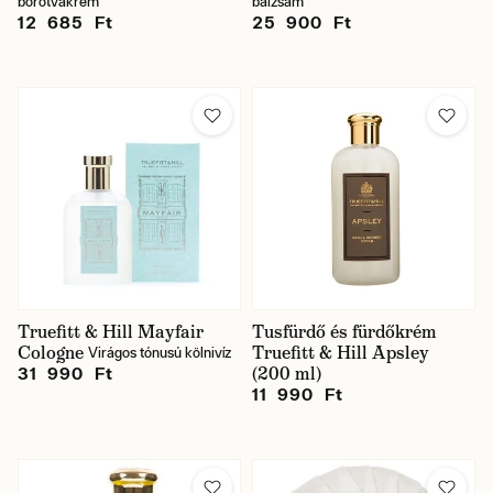
borotvakrém
balzsam
12 685 Ft
25 900 Ft
Truefitt & Hill Mayfair
Tusfürdő és fürdőkrém
Cologne
Truefitt & Hill Apsley
Virágos tónusú kölnivíz
(200 ml)
31 990 Ft
11 990 Ft