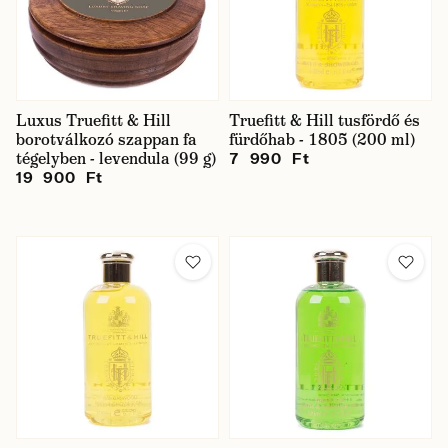
Luxus Truefitt & Hill
Truefitt & Hill tusfördő és
borotválkozó szappan fa
fürdőhab - 1805 (200 ml)
tégelyben - levendula (99 g)
7 990 Ft
19 900 Ft