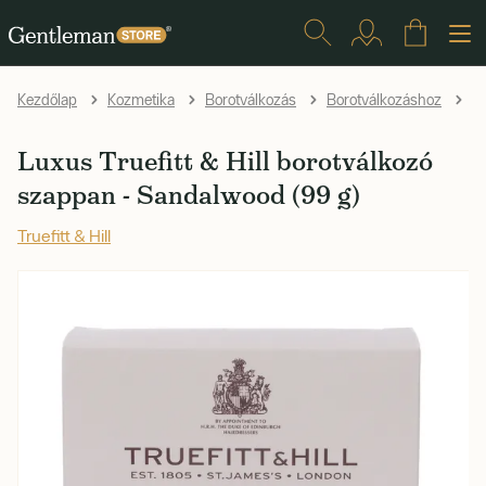
Kezdőlap
Kozmetika
Borotválkozás
Borotválkozáshoz
B
Luxus Truefitt & Hill borotválkozó
szappan - Sandalwood (99 g)
Truefitt & Hill