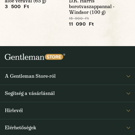
aloe verával (65 g)
D.R. Harris
borotvaszappannal -
3 500 Ft
Windsor (100 g)
15 900 Ft
11 090 Ft
A Gentleman Store-ról
Elismeréseink
Segítség a vásárlásnál
Rólunk
Gyakran ismételt kérdések
Journal
Hírlevél
Visszaküldés és reklamáció
Kapjon heti 1x értesítést a Gentleman Store új termékeiről és
Általános Szerződési Feltételek
Elérhetőségek
a speciális kínálatokról
Szállítás és fizetés