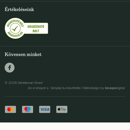
+36 1 500 9497
Értékeléseink
FELIRATKOZOM
info@gentlemanstore.hu
Egyetértek a hírlevél elküldésével
Személyes adatok feldolgozásának feltételei
Kövessen minket
© 2026 Gentleman Store"
biceps
Az e-shopot a Simplia.hu készítette
|
Webdesign by
digital.