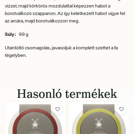
vízzel, majd körkörös mozdulattal képezzen habot a
borotválkozó szappanon. Az így keletkezett habot vigye fel
az arcára, majd borotválkozzon meg.
Súly:
99 g
Utántöltő csomagolás, javasoljuk a komplett szettet a fa
tégelyben.
Hasonló termékek