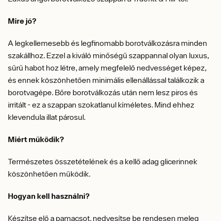
Mire jó?
A legkellemesebb és legfinomabb borotválkozásra minden
szakállhoz. Ezzel a kiváló minőségű szappannal olyan luxus,
sűrű habot hoz létre, amely megfelelő nedvességet képez,
és ennek köszönhetően minimális ellenállással találkozik a
borotvagépe. Bőre borotválkozás után nem lesz piros és
irritált - ez a szappan szokatlanul kíméletes. Mind ehhez
klevendula illat párosul.
Miért működik?
Természetes összetételének és a kellő adag glicerinnek
köszönhetően működik.
Hogyan kell használni?
Készítse elő a pamacsot, nedvesítse be rendesen meleg