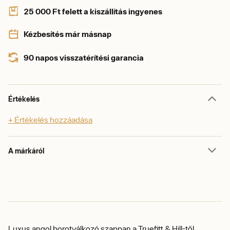
25 000 Ft felett a kiszállítás ingyenes
Kézbesítés már másnap
90 napos visszatérítési garancia
Értékelés
+ Értékelés hozzáadása
A márkáról
Luxus angol borotválkozó szappan a Truefitt & Hill-től.