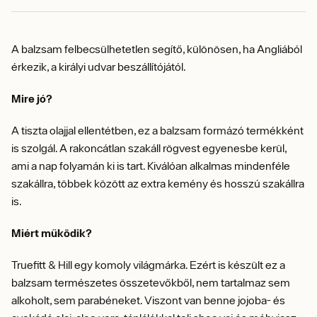
A balzsam felbecsülhetetlen segítő, különösen, ha Angliából
érkezik, a királyi udvar beszállítójától.
Mire jó?
A tiszta olajjal ellentétben, ez a balzsam formázó termékként
is szolgál. A rakoncátlan szakáll rögvest egyenesbe kerül,
ami a nap folyamán ki is tart. Kiválóan alkalmas mindenféle
szakállra, többek között az extra kemény és hosszú szakállra
is.
Miért működik?
Truefitt & Hill egy komoly világmárka. Ezért is készült ez a
balzsam természetes összetevőkből, nem tartalmaz sem
alkoholt, sem parabéneket. Viszont van benne jojoba- és