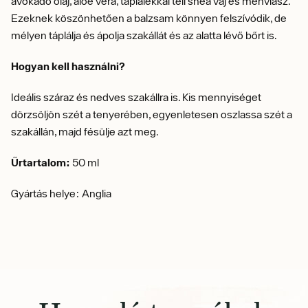
avokádó olaj, aloe vera, táplálékkal teli shea vaj és méhviasz.
Ezeknek köszönhetően a balzsam könnyen felszívódik, de
mélyen táplálja és ápolja szakállát és az alatta lévő bőrt is.
Hogyan kell használni?
Ideális száraz és nedves szakállra is. Kis mennyiséget
dörzsöljön szét a tenyerében, egyenletesen oszlassa szét a
szakállán, majd fésülje azt meg.
Űrtartalom:
50 ml
Gyártás helye: Anglia