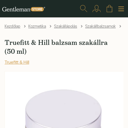
Tr
Kezdőlap
Kozmetika
Szakállápolás
Szakállbalzsamok
Truefitt & Hill balzsam szakállra
(50 ml)
Truefitt & Hill