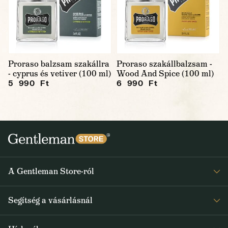
Proraso balzsam szakállra
Proraso szakállbalzsam -
- cyprus és vetiver (100 ml)
Wood And Spice (100 ml)
5 990 Ft
6 990 Ft
A Gentleman Store-ról
Elismeréseink
Segítség a vásárlásnál
Rólunk
Gyakran ismételt kérdések
Journal