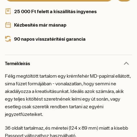
25 000 Ft felett a kiszállítás ingyenes
Kézbesítés már másnap
90 napos visszatérítési garancia
Termékleírás
Félig megtöltött tartalom egy krémfehér MD-papírral ellátott,
sima füzet formájában - vonalazatlan, hogy semmi ne
akadályozza a kreativitásunkat. Ideális azok számára, akik
egy teljes kitöltést szeretnének leírni egy út során, vagy
esetleg csak szeretik rendben tartani az egyéni
jegyzetfüzeteiket.
36 oldalt tartalmaz, és méretei (124 x 89 mm) miatt a kisebb
Passport változathoz használható.