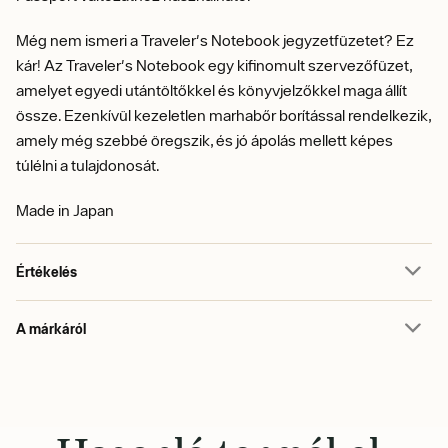
Még nem ismeri a Traveler's Notebook jegyzetfüzetet? Ez
kár! Az Traveler's Notebook egy kifinomult szervezőfüzet,
amelyet egyedi utántöltőkkel és könyvjelzőkkel maga állít
össze. Ezenkívül kezeletlen marhabőr borítással rendelkezik,
amely még szebbé öregszik, és jó ápolás mellett képes
túlélni a tulajdonosát.
Made in Japan
Értékelés
A márkáról