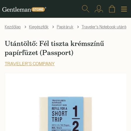
Kezdőlap
Kiegészítők
Papíráruk
Traveler's Notebook utántölt
Utántöltő: Fél tiszta krémszínű
papírfüzet (Passport)
TRAVELER'S COMPANY