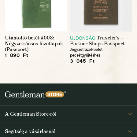
Utántöltő betét #002:
Traveler's —
ÚJDONSÁG
Négyzetrácsos füzetlapok
Partner Shops Passport
(Passport)
Jegyzetfüzet-betét
1 890 Ft
pecsétgyűjtéshez
3 045 Ft
A Gentleman Store-ról
Elismeréseink
Segítség a vásárlásnál
Rólunk