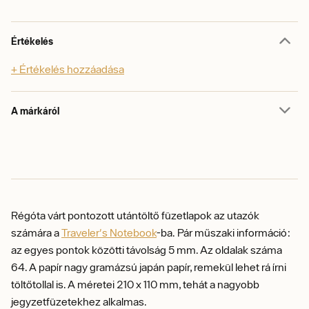
Értékelés
+ Értékelés hozzáadása
A márkáról
Régóta várt pontozott utántöltő füzetlapok az utazók
számára a
Traveler's Notebook
-ba.
Pár műszaki információ:
az egyes pontok közötti távolság 5 mm. Az oldalak száma
64. A papír
nagy gramázsú japán papír
, remekül lehet rá írni
töltőtollal is. A méretei 210 x 110 mm, tehát a nagyobb
jegyzetfüzetekhez alkalmas.