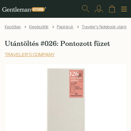
Kezdőlap
Kiegészítők
Papíráruk
Traveler's Notebook utántölt
Utántöltés #026: Pontozott füzet
TRAVELER'S COMPANY