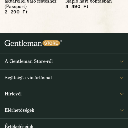
akvarellel való festéshez
Napló havi bontásban
(Passport)
4 490 Ft
2 290 Ft
A Gentleman Store-ról
Elismeréseink
Segítség a vásárlásnál
Rólunk
Gyakran ismételt kérdések
Journal
Hírlevél
Visszaküldés és reklamáció
Kapjon heti 1x értesítést a Gentleman Store új termékeiről és
Általános Szerződési Feltételek
Elérhetőségek
a speciális kínálatokról
Szállítás és fizetés
+36 1 500 9497
Értékeléseink
FELIRATKOZOM