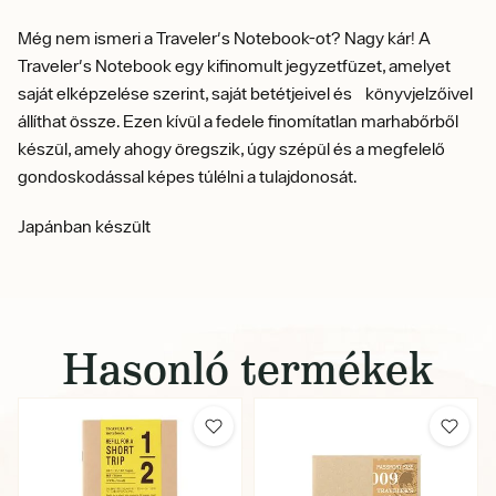
Még nem ismeri a Traveler's Notebook-ot?
Nagy kár! A
Traveler's Notebook egy kifinomult jegyzetfüzet, amelyet
saját elképzelése szerint, saját betétjeivel és könyvjelzőivel
állíthat össze. Ezen kívül a fedele finomítatlan marhabőrből
készül, amely ahogy öregszik, úgy szépül és a megfelelő
gondoskodással képes túlélni a tulajdonosát.
Japánban készült
Hasonló termékek