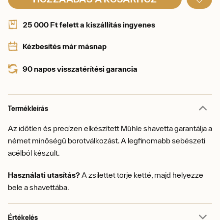
25 000 Ft felett a kiszállítás ingyenes
Kézbesítés már másnap
90 napos visszatérítési garancia
Termékleírás
Az időtlen és precízen elkészített Mühle shavetta garantálja a
német minőségű borotválkozást. A legfinomabb sebészeti
acélból készült.
Használati utasítás?
A zsilettet törje ketté, majd helyezze
bele a shavettába.
Értékelés