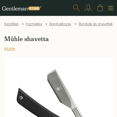
Kezdőlap
Kozmetika
Borotválkozás
Borotvák és shavettek
Mühle shavetta
Mühle