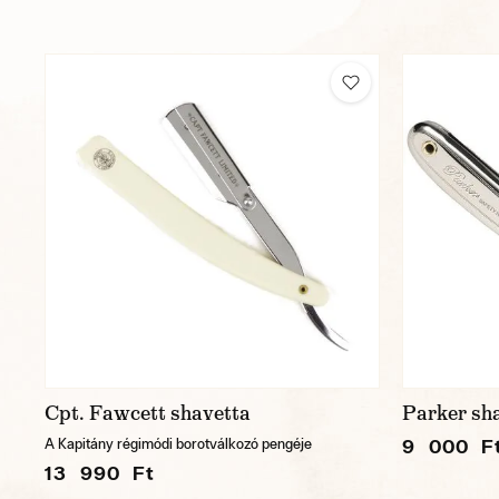
Cpt. Fawcett shavetta
Parker sha
9 000 F
A Kapitány régimódi borotválkozó pengéje
13 990 Ft