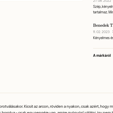
27. 08. 2022
Szép, kényel
tartalmaz. M
Benedek T
11. 02. 2023
Kényelmes és
A márkáról
otválásakor. Kicsit az arcon, röviden a nyakon, csak azért, hogy 
borotva - csak egy pengéje van, amire gyönyörű rálátni, így nem t