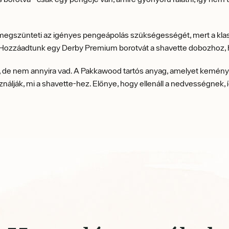
megszünteti az igényes pengeápolás szükségességét, mert a klassz
a. Hozzáadtunk egy Derby Premium borotvát a shavette dobozhoz, 
, de nem annyira vad. A Pakkawood tartós anyag, amelyet keményf
nálják, mi a shavette-hez. Előnye, hogy ellenáll a nedvességnek