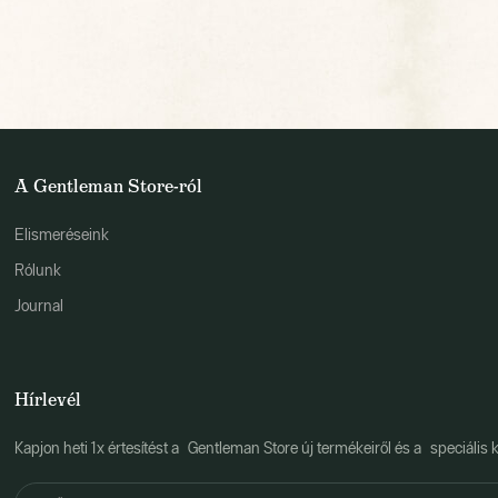
A Gentleman Store-ról
Elismeréseink
Rólunk
Journal
Hírlevél
Kapjon heti 1x értesítést a Gentleman Store új termékeiről és a speciális k