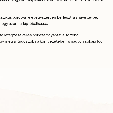
ikus borotva felét egyszerűen beilleszti a shavette-be.
hogy azonnal kipróbálhassa.
a rétegzésével és hőkezelt gyantával történő
, így még a fürdőszobája környezetében is nagyon sokáig fog