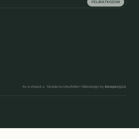
FELIRATKOZOM
biceps
Az e-shopot a Simplia.hu készítette
|
Webdesign by
digital.