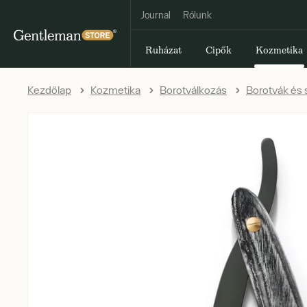
Journal
Rólunk
Ruházat
Cipők
Kozmetika
Kezdőlap
Kozmetika
Borotválkozás
Borotvák és 