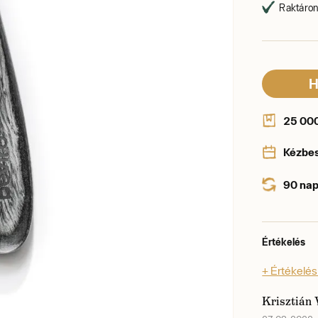
Raktáron,
H
25 000 
Kézbe
90 nap
Értékelés
+ Értékelé
Krisztián 