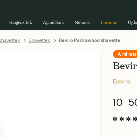
Kiegészítők
Ajándékok
Nőknek
Barbour
Újdo
shavettek
Shavettek
Beviro Pakkawood shavette
A mi má
Bevi
Beviro
10 5