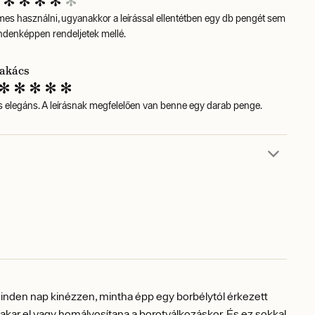
mes használni, ugyanakkor a leírással ellentétben egy db pengét sem
indenképpen rendeljetek mellé.
akács
 elegáns. A leírásnak megfelelően van benne egy darab penge.
minden nap kinézzen, mintha épp egy borbélytól érkezett
akar el vagy homályosítana a borotválkozáskor. És ez sokkal