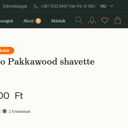
HU
Elérhetőségek
+36 1 500 9497 (Hé–Pé: 8–16h)
nságok
Akció
%
Márkák
rkánk
ro Pakkawood shavette
00 Ft
2 Értékelések