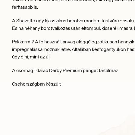
férfiasabb is.
A Shavette egy klasszikus borotva modern testvére - csak 
És ha néhány borotválkozás után eltompul, kicseréli másr
Pakka-mi? A felhasznált anyag eléggé egzotikusan hangzik
impregnálással hoznak létre. Általában késfogantyúkon hasz
úgy élni, mint az új.
A csomag 1 darab Derby Premium pengét tartalmaz
Csehországban készült