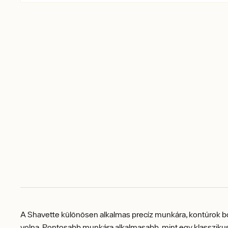
A Shavette különösen alkalmas precíz munkára, kontúrok bor
volna. Pontosabb munkára alkalmasabb, mint egy klasszikus 