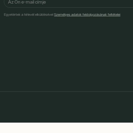
Egyetértek a hírlevél elküldésével
Személyes adatok feldolgozásának feltételei