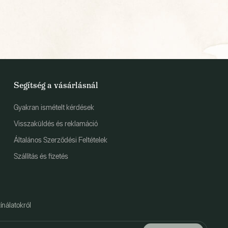
Segítség a vásárlásnál
Gyakran ismételt kérdések
Visszaküldés és reklamáció
Általános Szerződési Feltételek
Szállítás és fizetés
ínálatokról