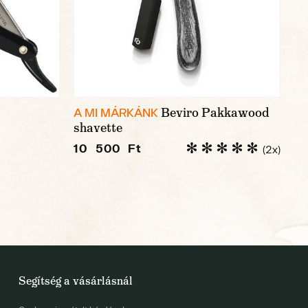
Beviro Pakkawood
A MI MÁRKÁNK
shavette
10 500 Ft
(2x)
Segítség a vásárlásnál