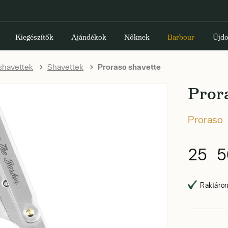
Kiegészítők
Ajándékok
Nőknek
Barbour
Újdo
shavettek
Shavettek
Proraso shavette
Pror
Proraso
25 5
Raktáron,