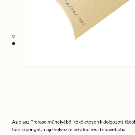
Az olasz Proraso műhelyéből, tökéletesen kidolgozott, fából 
törni a pengét, majd helyezze be a két részt shavettába.