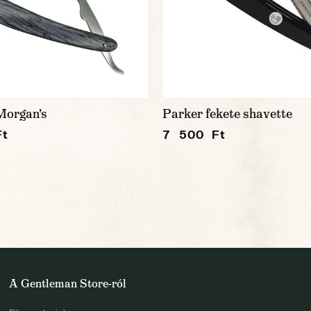
Morgan's
Parker fekete shavette
Ft
7 500 Ft
A Gentleman Store-ról