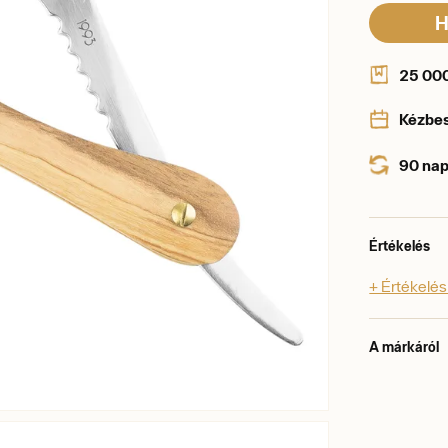
H
25 000 
Kézbe
90 nap
Értékelés
+ Értékelé
A márkáról