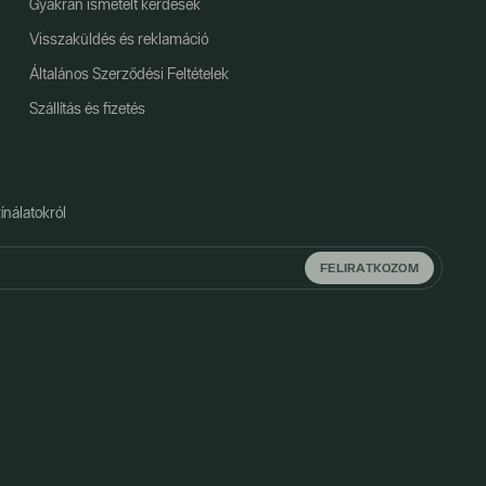
Gyakran ismételt kérdések
Visszaküldés és reklamáció
Általános Szerződési Feltételek
Szállítás és fizetés
ínálatokról
FELIRATKOZOM