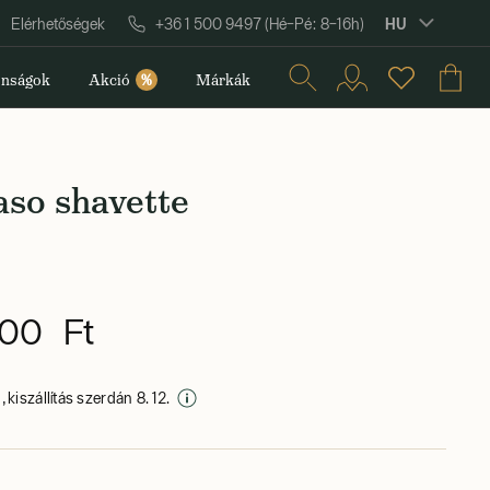
HU
Elérhetőségek
+36 1 500 9497 (Hé–Pé: 8–16h)
nságok
Akció
%
Márkák
aso shavette
00 Ft
 kiszállítás szerdán 8. 12.