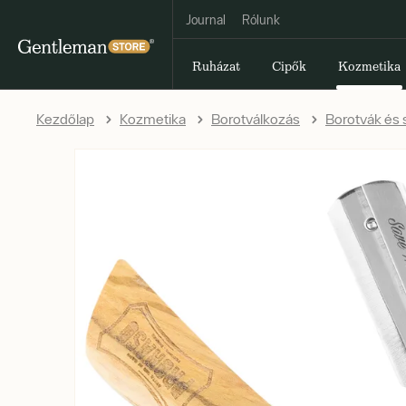
Journal
Rólunk
Ruházat
Cipők
Kozmetika
Kezdőlap
Kozmetika
Borotválkozás
Borotvák és 